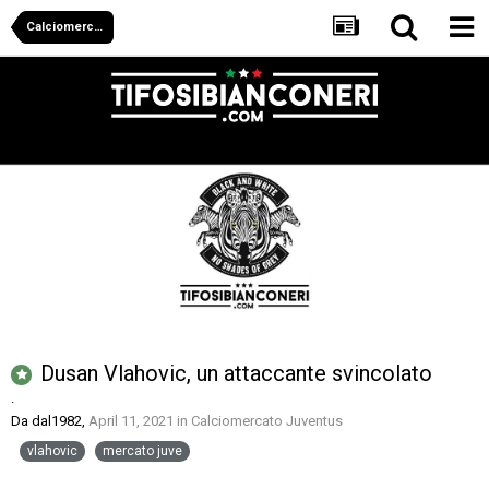
Calciomercato Juventus
Dusan Vlahovic, un attaccante svincolato
.
Da
dal1982
,
April 11, 2021
in
Calciomercato Juventus
vlahovic
mercato juve