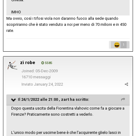
IMHO
Ma ovvio, così i tifosi viola non daranno fuoco alla sede quando
scopriranno che è stato venduto a noi per meno di 70 milioni e in 450
rate.
1
zì robe
5585
Joined: 05-Dec-2009
16710 messaggi
Inviato
January 24, 2022
Il 24/1/2022 alle 21:00 ,
zart
ha scritto:
Dopo questa uscita della Fiorentina vlahovic come fa a giocare a
Firenze? Praticamente sono costretti a vederlo.
L'unico modo per uscirne bene è che l'acquirente glielo lasci in