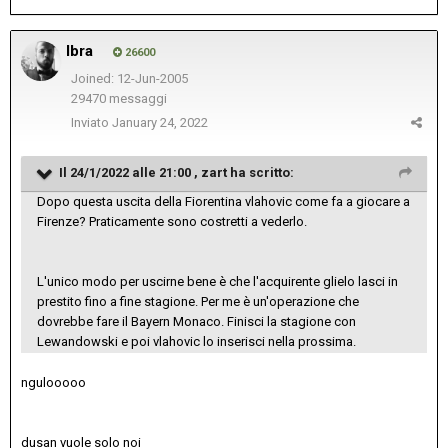
Ibra
26600
Joined: 12-Jun-2005
29470 messaggi
Inviato
January 24, 2022
Il 24/1/2022 alle 21:00 ,
zart
ha scritto:
Dopo questa uscita della Fiorentina vlahovic come fa a giocare a
Firenze? Praticamente sono costretti a vederlo.
L'unico modo per uscirne bene è che l'acquirente glielo lasci in
prestito fino a fine stagione. Per me è un'operazione che
dovrebbe fare il Bayern Monaco. Finisci la stagione con
Lewandowski e poi vlahovic lo inserisci nella prossima.
ngulooooo
dusan vuole solo noi