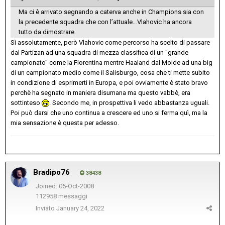
Ma ci è arrivato segnando a caterva anche in Champions sia con
la precedente squadra che con l’attuale…Vlahovic ha ancora
tutto da dimostrare
Sì assolutamente, però Vlahovic come percorso ha scelto di passare
dal Partizan ad una squadra di mezza classifica di un "grande
campionato" come la Fiorentina mentre Haaland dal Molde ad una big
di un campionato medio come il Salisburgo, cosa che ti mette subito
in condizione di esprimerti in Europa, e poi ovviamente è stato bravo
perchè ha segnato in maniera disumana ma questo vabbè, era
sottinteso
. Secondo me, in prospettiva li vedo abbastanza uguali.
Poi può darsi che uno continua a crescere ed uno si ferma quì, ma la
mia sensazione è questa per adesso.
Bradipo76
38438
Joined: 05-Oct-2008
112958 messaggi
Inviato
January 24, 2022