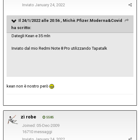
Inviato
January 24, 2022
Il 24/1/2022 alle 20:56 ,
Michè.Pfizer.Moderna&Covid
ha scritto:
Dategli Kean e 35 mln
Inviato dal mio Redmi Note 8 Pro utilizzando Tapatalk
kean non è nostro però
zì robe
5585
Joined: 05-Dec-2009
16710 messaggi
Inviato
January 24, 2022