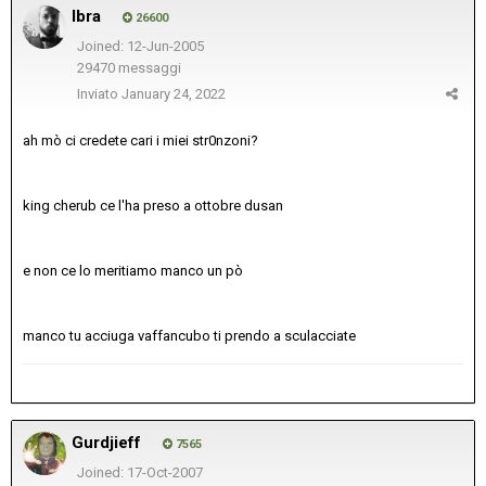
Ibra
26600
Joined: 12-Jun-2005
29470 messaggi
Inviato
January 24, 2022
ah mò ci credete cari i miei str0nzoni?
king cherub ce l'ha preso a ottobre dusan
e non ce lo meritiamo manco un pò
manco tu acciuga vaffancubo ti prendo a sculacciate
Gurdjieff
7565
Joined: 17-Oct-2007