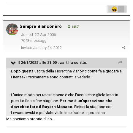
1
Sempre Bianconero
1457
Joined: 27-Apr-2006
7043 messaggi
Inviato
January 24, 2022
Il 24/1/2022 alle 21:00 ,
zart
ha scritto:
Dopo questa uscita della Fiorentina vlahovic come fa a giocare a
Firenze? Praticamente sono costretti a vederlo.
L'unico modo per uscirne bene è che l'acquirente glielo lasci in
prestito fino a fine stagione.
Per me è un'operazione che
dovrebbe fare il Bayern Monaco.
Finisci la stagione con
Lewandowski e poi vlahovic lo inserisci nella prossima.
Ma speriamo proprio di no.