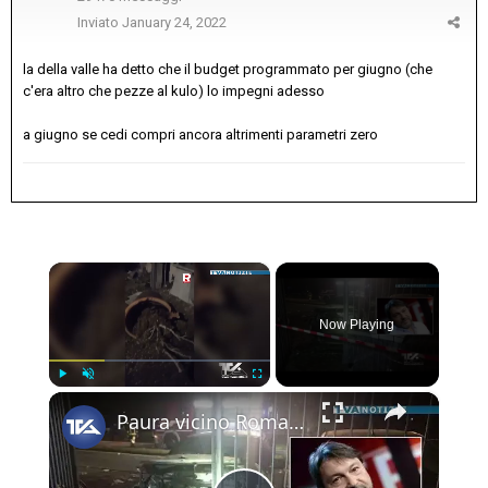
Inviato
January 24, 2022
la della valle ha detto che il budget programmato per giugno (che
c'era altro che pezze al kulo) lo impegni adesso
a giugno se cedi compri ancora altrimenti parametri zero
×
Now Playing
×
Play
Unmute
Fullscreen
Paura vicino Roma per un attentato al giornalista di “Report” Sigfrido Ranucci. Due bombe fanno salt