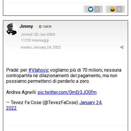
1
2
Jimmy
10878
Joined: 02-Jun-2005
11723 messaggi
Inviato
January 24, 2022