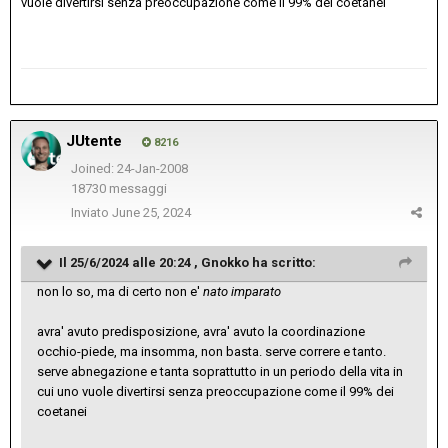
vuole divertirsi senza preoccupazione come il 99% dei coetanei
JUtente
8216
Joined: 24-Jan-2008
18730 messaggi
Inviato
June 25, 2024
Il 25/6/2024 alle 20:24 ,
Gnokko
ha scritto:
non lo so, ma di certo non e'
nato imparato
avra' avuto predisposizione, avra' avuto la coordinazione
occhio-piede, ma insomma, non basta. serve correre e tanto.
serve abnegazione e tanta soprattutto in un periodo della vita in
cui uno vuole divertirsi senza preoccupazione come il 99% dei
coetanei