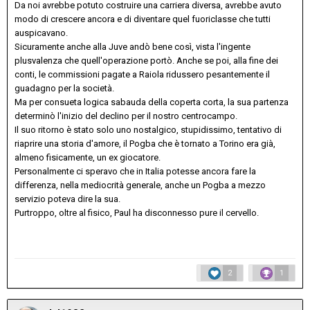
Da noi avrebbe potuto costruire una carriera diversa, avrebbe avuto
modo di crescere ancora e di diventare quel fuoriclasse che tutti
auspicavano.
Sicuramente anche alla Juve andò bene così, vista l'ingente
plusvalenza che quell'operazione portò. Anche se poi, alla fine dei
conti, le commissioni pagate a Raiola ridussero pesantemente il
guadagno per la società.
Ma per consueta logica sabauda della coperta corta, la sua partenza
determinò l'inizio del declino per il nostro centrocampo.
Il suo ritorno è stato solo uno nostalgico, stupidissimo, tentativo di
riaprire una storia d'amore, il Pogba che è tornato a Torino era già,
almeno fisicamente, un ex giocatore.
Personalmente ci speravo che in Italia potesse ancora fare la
differenza, nella mediocrità generale, anche un Pogba a mezzo
servizio poteva dire la sua.
Purtroppo, oltre al fisico, Paul ha disconnesso pure il cervello.
2
1