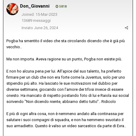
Don_Giovanni
5818
Joined: 15-Mar-2023
13689 messaggi
Inviato
June 26, 2024
Pogba ha smentito il video che sta circolando dicendo che è già più
vecchio..
Ma non importa. Aveva ragione su un punto, Pogba non esiste più.
E non ho alcuna pena per lui. All'apice del suo talento, ha preferito
firmare per un club che non era forte come la Juventus, solo per uno
stipendio più alto. Ha lasciato le sue motivazioni nel dubbio per
diverse settimane, giocando con l'amore dei tifosi invece di essere
onesto. Ha mancato di rispetto postando foto di lui e Raiola sui social
scrivendo "Non dicendo niente, abbiamo detto tutto".. Ridicolo
E più di ogni altra cosa, non è nemmeno andato alla continassa per
salutare i suoi compagni di squadra, e non ha nemmeno svuotato il
suo armadietto. Questo è valso un video sarcastico da parte di Evra..