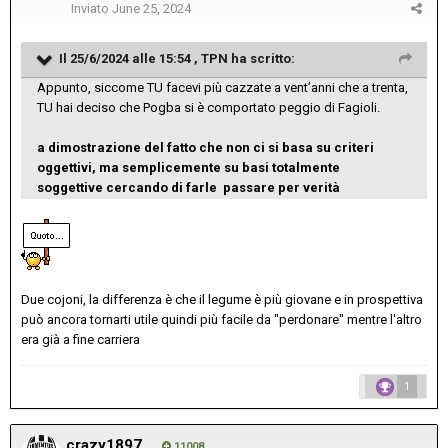
Inviato
June 25, 2024
Il 25/6/2024 alle 15:54 ,
TPN
ha scritto:
Appunto, siccome TU facevi più cazzate a vent’anni che a trenta,
TU hai deciso che Pogba si è comportato peggio di Fagioli.
a dimostrazione del fatto che non ci si basa su criteri
oggettivi, ma semplicemente su basi totalmente
soggettive cercando di farle passare per verità
Due cojoni, la differenza è che il legume è più giovane e in prospettiva
può ancora tornarti utile quindi più facile da "perdonare" mentre l'altro
era già a fine carriera
1
crazy1897
11008