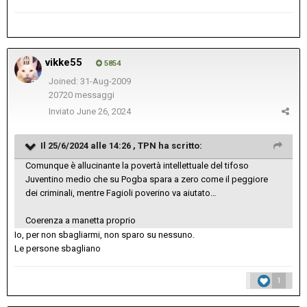
vikke55
5854
Joined: 31-Aug-2009
20720 messaggi
Inviato
June 26, 2024
Il 25/6/2024 alle 14:26 ,
TPN
ha scritto:
Comunque è allucinante la povertà intellettuale del tifoso
Juventino medio che su Pogba spara a zero come il peggiore
dei criminali, mentre Fagioli poverino va aiutato…
Coerenza a manetta proprio
Io, per non sbagliarmi, non sparo su nessuno.
Le persone sbagliano
1