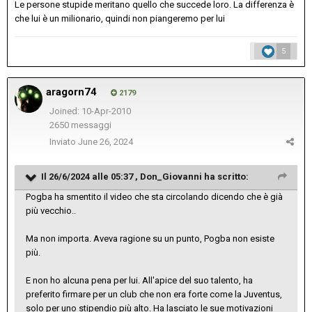
Le persone stupide meritano quello che succede loro. La differenza è
che lui è un milionario, quindi non piangeremo per lui
5
aragorn74
2179
Joined: 10-Apr-2010
2650 messaggi
Inviato
June 26, 2024
Il 26/6/2024 alle 05:37 ,
Don_Giovanni
ha scritto:
Pogba ha smentito il video che sta circolando dicendo che è già
più vecchio..
Ma non importa. Aveva ragione su un punto, Pogba non esiste
più.
E non ho alcuna pena per lui. All'apice del suo talento, ha
preferito firmare per un club che non era forte come la Juventus,
solo per uno stipendio più alto. Ha lasciato le sue motivazioni