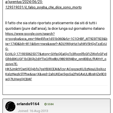
a/juventus/2024/06/25-
129519031/il_falso_pogba_che_dice_sono_morto
Il fatto che sia stato riportato praticamente dai siti di tutti i
quotidiani (pure dall'ansa), la dice lunga sul giornalismo italiano
https://www.google.com/search?
q=pogba&sca_esv=94e45fce1d51b060&rlz=1C1CHBF_itIT923IT923&b
iw=1740&bih=811&tbm=nws&sxsrf=ADLYWIIgHzi1uhWV5HQsTzzEcU
G-
EcViLQ:1719350625377&story=GiYIpQEaIQoTc3RvcnlfbGFiZWxfcGFyd
GlhbBIKUGF1bCBQb2diYTIxCifRq8bU98S9094Bvr_qm83BzLfRAYnY_o
zpivq7E-
HK5JmktYCwtQEQybfs7gsYBXICEAI&fcs=ACgqzecKU3zNquU3qXoz
KslzrNezk5TPhw&sa=X&ved=2ahUKEwi5gpSa2PeGAxUL8bsIHZe9D3
wQ7IUHegQICBAF
orlando9164
5584
Joined: 16-Aug-2013