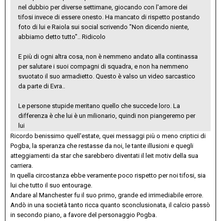
nel dubbio per diverse settimane, giocando con l'amore dei
tifosi invece di essere onesto. Ha mancato di rispetto postando
foto di lui e Raiola sui social scrivendo "Non dicendo niente,
abbiamo detto tutto".. Ridicolo
E più di ogni altra cosa, non è nemmeno andato alla continassa
per salutare i suoi compagni di squadra, e non ha nemmeno
svuotato il suo armadietto. Questo è valso un video sarcastico
da parte di Evra..
Le persone stupide meritano quello che succede loro. La
differenza è che lui è un milionario, quindi non piangeremo per
lui
Ricordo benissimo quell'estate, quei messaggi più o meno criptici di
Pogba, la speranza che restasse da noi, le tante illusioni e quegli
atteggiamenti da star che sarebbero diventati il leit motiv della sua
carriera.
In quella circostanza ebbe veramente poco rispetto per noi tifosi, sia
lui che tutto il suo entourage.
Andare al Manchester fu il suo primo, grande ed irrimediabile errore.
Andò in una società tanto ricca quanto sconclusionata, il calcio passò
in secondo piano, a favore del personaggio Pogba.