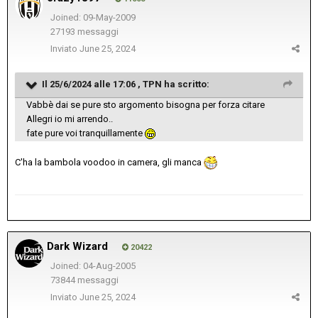
Joined: 09-May-2009
27193 messaggi
Inviato
June 25, 2024
Il 25/6/2024 alle 17:06 ,
TPN
ha scritto:
Vabbè dai se pure sto argomento bisogna per forza citare
Allegri io mi arrendo..
fate pure voi tranquillamente
C'ha la bambola voodoo in camera, gli manca
Dark Wizard
20422
Joined: 04-Aug-2005
73844 messaggi
Inviato
June 25, 2024