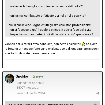
uno lascia la famiglia in adolescenza senza difficolta'?
non ha mai combattuto o faticato per nulla nella sua vita?
sicuri che invece Pogba e tutti gli altri calciatori professionisti
non si facessero gia' il coolo a strisce in quella fase della vita
che per la maggior parte di noi altri e' stata la piu' spensierata?
vabbeh dai, a farsi il c**o sono altri, non certo i calciatori
ha avuto
la fortuna di nascere forte sano e talentuoso e di guadagnare in pochi
anni tanto da sistemare n generazioni
Gnokko
18840
Joined: 09-Apr-2008
38007 messaggi
Inviato
June 25, 2024
Il 25/6/2024 alle 18:56 ,
JUtente
ha scritto: