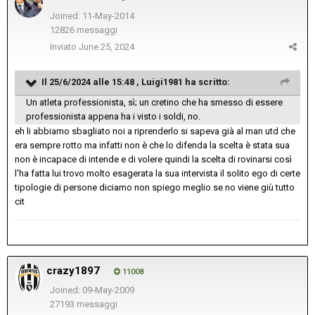
Joined: 11-May-2014
12826 messaggi
Inviato
June 25, 2024
Il 25/6/2024 alle 15:48 ,
Luigi1981
ha scritto:
Un atleta professionista, sì; un cretino che ha smesso di essere
professionista appena ha i visto i soldi, no.
eh li abbiamo sbagliato noi a riprenderlo si sapeva già al man utd che
era sempre rotto ma infatti non è che lo difenda la scelta è stata sua
non è incapace di intende e di volere quindi la scelta di rovinarsi così
l'ha fatta lui trovo molto esagerata la sua intervista il solito ego di certe
tipologie di persone diciamo non spiego meglio se no viene giù tutto
cit
crazy1897
11008
Joined: 09-May-2009
27193 messaggi