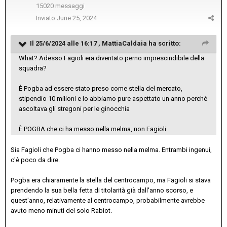
15020 messaggi
Inviato
June 25, 2024
Il 25/6/2024 alle 16:17 ,
MattiaCaldaia
ha scritto:
What? Adesso Fagioli era diventato perno imprescindibile della
squadra?
È Pogba ad essere stato preso come stella del mercato,
stipendio 10 milioni e lo abbiamo pure aspettato un anno perché
ascoltava gli stregoni per le ginocchia
È POGBA che ci ha messo nella melma, non Fagioli
Sia Fagioli che Pogba ci hanno messo nella melma. Entrambi ingenui,
c'è poco da dire.
Pogba era chiaramente la stella del centrocampo, ma Fagioli si stava
prendendo la sua bella fetta di titolarità già dall'anno scorso, e
quest'anno, relativamente al centrocampo, probabilmente avrebbe
avuto meno minuti del solo Rabiot.