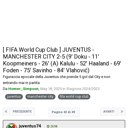
[ FIFA World Cup Club ] JUVENTUS -
MANCHESTER CITY 2-5 (9' Doku - 11'
Koopmeiners - 26' (A) Kalulu - 52' Haaland - 69'
Foden - 75' Savinho - 84' Vlahović)
Figuraccia epocale della Juventus che prende 5 gol dal City e non
entrando mai in partita
Da
Homer_Simpson
,
May 18, 2025
in
Stagione 2024/2025
juventus
manchester city
fifa world cup club
PRECEDENTE
AVANTI
Pagine 43 di 49
juventus74
2598