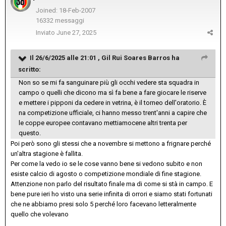
Joined: 18-Feb-2007
16332 messaggi
Inviato
June 27, 2025
Il 26/6/2025 alle 21:01 ,
Gil Rui Soares Barros
ha
scritto:
Non so se mi fa sanguinare più gli occhi vedere sta squadra in
campo o quelli che dicono ma sì fa bene a fare giocare le riserve
e mettere i pipponi da cedere in vetrina, è il torneo dell'oratorio. È
na competizione ufficiale, ci hanno messo trent'anni a capire che
le coppe europee contavano mettiamocene altri trenta per
questo.
Poi però sono gli stessi che a novembre si mettono a frignare perché
un'altra stagione è fallita.
Per come la vedo io se le cose vanno bene si vedono subito e non
esiste calcio di agosto o competizione mondiale di fine stagione.
Attenzione non parlo del risultato finale ma di come si stà in campo. E
bene pure ieri ho visto una serie infinita di orrori e siamo stati fortunati
che ne abbiamo presi solo 5 perché loro facevano letteralmente
quello che volevano