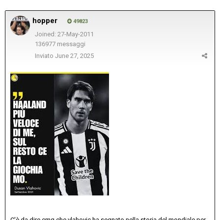
hopper
49823
Joined: 27-May-2011
136977 messaggi
Inviato
June 27, 2025
C'è da dire cmq che vlahovic ha segnato nella storia del mondiale per