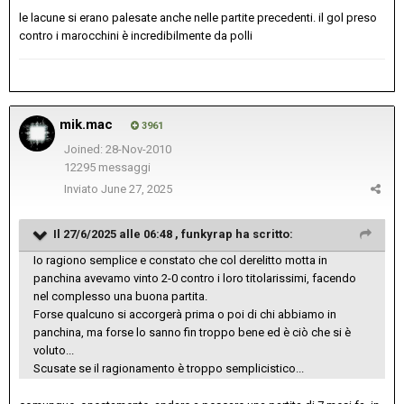
le lacune si erano palesate anche nelle partite precedenti. il gol preso
contro i marocchini è incredibilmente da polli
mik.mac
3961
Joined: 28-Nov-2010
12295 messaggi
Inviato
June 27, 2025
Il 27/6/2025 alle 06:48 ,
funkyrap
ha scritto:
Io ragiono semplice e constato che col derelitto motta in
panchina avevamo vinto 2-0 contro i loro titolarissimi, facendo
nel complesso una buona partita.
Forse qualcuno si accorgerà prima o poi di chi abbiamo in
panchina, ma forse lo sanno fin troppo bene ed è ciò che si è
voluto...
Scusate se il ragionamento è troppo semplicistico...