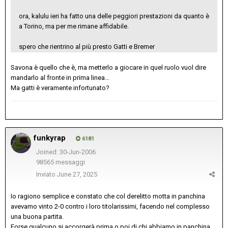
ora, kalulu ieri ha fatto una delle peggiori prestazioni da quanto è
a Torino, ma per me rimane affidabile.
spero che rientrino al più presto Gatti e Bremer
Savona è quello che è, ma metterlo a giocare in quel ruolo vuol dire
mandarlo al fronte in prima linea...
Ma gatti è veramente infortunato?
funkyrap
6181
Joined: 30-Jun-2006
98565 messaggi
Inviato
June 27, 2025
Io ragiono semplice e constato che col derelitto motta in panchina
avevamo vinto 2-0 contro i loro titolarissimi, facendo nel complesso
una buona partita.
Forse qualcuno si accorgerà prima o poi di chi abbiamo in panchina,