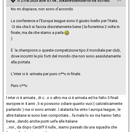
Il 27/6/2025 alle 07:04 ,
Elkanestamuerto
ha scritto:
No mi dispiace, non sono d'accordo.
La conference e l'Europa league sono il giusto livello per l'italia.
Ci sta che.li si faccia discretamente bene ( la fiorentina 2 volte in
finale, ma.de.che stamo a parla
)
È la champions o queste competizione tipo il mondiale per club,
dove incontri le più forti del mondo che non sono assolutamente
alla portata.
L'inter ci è arrivata per puro c**o in finale.
Puro c**o
l inter ci è arrivata , di c...o o altro ma ci è arrivata ed ha fatto 3 finali
europee in 4 anni , li si possono odiare quanto vuoi ( calcisticamente
parlando ) ma ci sono arrivati...l atalanta ha vinto l europa league , le
altre italiane si sono ben comportate....fa male lo so ma hanno fatto
bene , dando anche punti uefa alle italiane
...noi , da dopo Cardiff il nulla , siamo passati da una squadra che