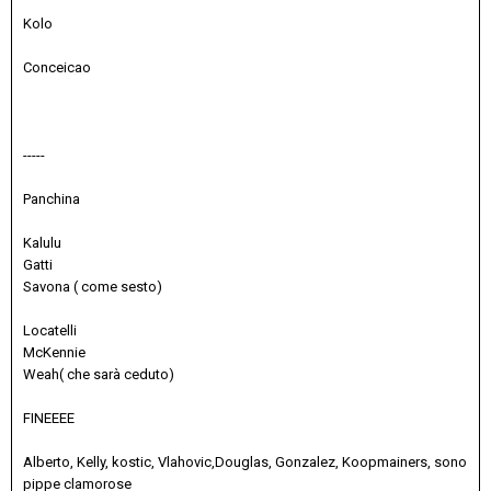
Kolo
Conceicao
-----
Panchina
Kalulu
Gatti
Savona ( come sesto)
Locatelli
McKennie
Weah( che sarà ceduto)
FINEEEE
Alberto, Kelly, kostic, Vlahovic,Douglas, Gonzalez, Koopmainers, sono
pippe clamorose