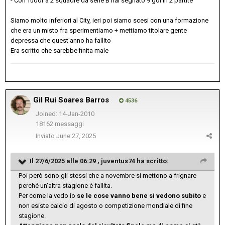
- Con Tudor a 2 squadre da serie B hai segnato 9 gol in 2 partite
Siamo molto inferiori al City, ieri poi siamo scesi con una formazione
che era un misto fra sperimentiamo + mettiamo titolare gente
depressa che quest'anno ha fallito
Era scritto che sarebbe finita male
Gil Rui Soares Barros
4536
Joined: 14-Jan-2010
18162 messaggi
Inviato
June 27, 2025
Il 27/6/2025 alle 06:29 ,
juventus74
ha scritto:
Poi però sono gli stessi che a novembre si mettono a frignare
perché un'altra stagione è fallita.
Per come la vedo io
se le cose vanno bene si vedono subito
e
non esiste calcio di agosto o competizione mondiale di fine
stagione.