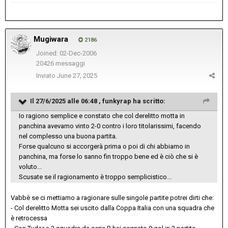
Mugiwara
2186
Joined: 02-Dec-2006
20426 messaggi
Inviato
June 27, 2025
Il 27/6/2025 alle 06:48 ,
funkyrap
ha scritto:
Io ragiono semplice e constato che col derelitto motta in
panchina avevamo vinto 2-0 contro i loro titolarissimi, facendo
nel complesso una buona partita.
Forse qualcuno si accorgerà prima o poi di chi abbiamo in
panchina, ma forse lo sanno fin troppo bene ed è ciò che si è
voluto...
Scusate se il ragionamento è troppo semplicistico...
Vabbè se ci mettiamo a ragionare sulle singole partite potrei dirti che:
- Col derelitto Motta sei uscito dalla Coppa Italia con una squadra che
è retrocessa