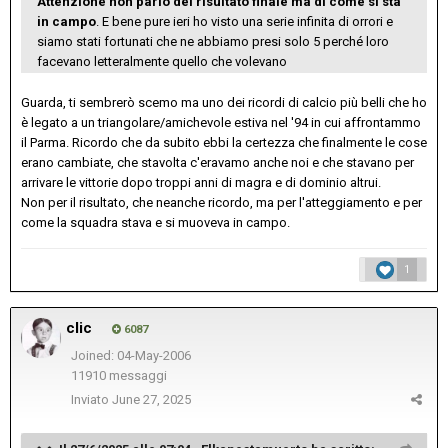
Attenzione non parlo del risultato finale ma di come si stà
in campo
. E bene pure ieri ho visto una serie infinita di orrori e
siamo stati fortunati che ne abbiamo presi solo 5 perché loro
facevano letteralmente quello che volevano
Guarda, ti sembrerò scemo ma uno dei ricordi di calcio più belli che ho
è legato a un triangolare/amichevole estiva nel '94 in cui affrontammo
il Parma. Ricordo che da subito ebbi la certezza che finalmente le cose
erano cambiate, che stavolta c'eravamo anche noi e che stavano per
arrivare le vittorie dopo troppi anni di magra e di dominio altrui.
Non per il risultato, che neanche ricordo, ma per l'atteggiamento e per
come la squadra stava e si muoveva in campo.
1
clic
6087
Joined: 04-May-2006
11910 messaggi
Inviato
June 27, 2025