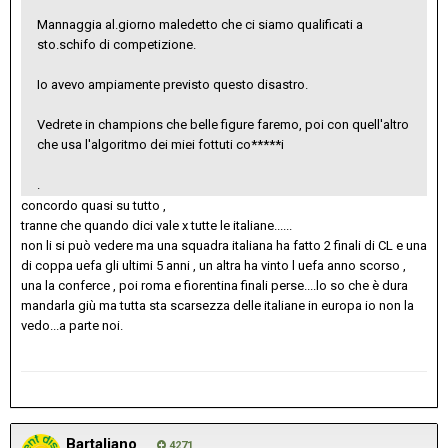
Mannaggia al.giorno maledetto che ci siamo qualificati a
sto.schifo di competizione.
Io avevo ampiamente previsto questo disastro.
Vedrete in champions che belle figure faremo, poi con quell'altro
che usa l'algoritmo dei miei fottuti co*****i
.
concordo quasi su tutto ,
tranne che quando dici vale x tutte le italiane......
non li si può vedere ma una squadra italiana ha fatto 2 finali di CL e una
di coppa uefa gli ultimi 5 anni , un altra ha vinto l uefa anno scorso ,
una la conferce , poi roma e fiorentina finali perse....lo so che è dura
mandarla giù ma tutta sta scarsezza delle italiane in europa io non la
vedo...a parte noi.
Bartaliano
4271