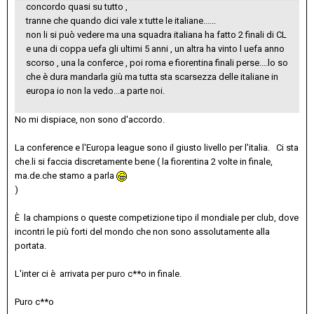
concordo quasi su tutto ,
tranne che quando dici vale x tutte le italiane......
non li si può vedere ma una squadra italiana ha fatto 2 finali di CL
e una di coppa uefa gli ultimi 5 anni , un altra ha vinto l uefa anno
scorso , una la conferce , poi roma e fiorentina finali perse....lo so
che è dura mandarla giù ma tutta sta scarsezza delle italiane in
europa io non la vedo...a parte noi.
No mi dispiace, non sono d'accordo.
La conference e l'Europa league sono il giusto livello per l'italia. Ci sta
che.li si faccia discretamente bene ( la fiorentina 2 volte in finale,
ma.de.che stamo a parla
)
È la champions o queste competizione tipo il mondiale per club, dove
incontri le più forti del mondo che non sono assolutamente alla
portata.
L'inter ci è arrivata per puro c**o in finale.
Puro c**o