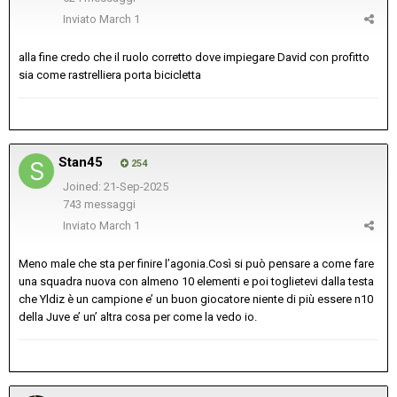
Inviato
March 1
alla fine credo che il ruolo corretto dove impiegare David con profitto
sia come rastrelliera porta bicicletta
Stan45
254
Joined: 21-Sep-2025
743 messaggi
Inviato
March 1
Meno male che sta per finire l’agonia.Così si può pensare a come fare
una squadra nuova con almeno 10 elementi e poi toglietevi dalla testa
che Yldiz è un campione e’ un buon giocatore niente di più essere n10
della Juve e’ un’ altra cosa per come la vedo io.