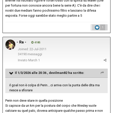
Bremer ha rischiato rigore e forse rosso con la spinta su Malen (che
per fortuna non conosce ancora bene la serie A). C'è da dire che i
nostri due mediani fanno pochissimo filtro e lasciano la difesa
esposta. Forse oggi sarebbe stato meglio partire a 5
1
- Ra -
4185
Joined: 22-Jul-2011
34190 messaggi
Inviato
March 1
Il 1/3/2026 alle 20:36 ,
devilman82
ha scritto:
il goal non è colpa di Perin....ci arriva con la punta delle dita ma
riesce a sfiorare
Perin non deve stare in quella posizione
Si capisce da un km per la postura del corpo che Wesley vuole
calciare su quel palo, doveva anticipare qualche passo prima e non