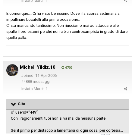
Inviato
March 1
E comunque…. Ci ha visto benissimo Doveri la scorsa settimana a
impallinare Locatelli alla prima occasione..
Ci sta mancando tantissimo. Non riusciamo mai ad attaccare alle
spalle i loro esterni perchè non c’è un centrocampista in grado di dare
quella palla.
Michel_Yildiz.10
6702
Joined: 11-Apr-2006
44888 messaggi
Inviato
March 1
Cita
o" userid="449"]
Con i ragionamenti tuoi non si va mai da nessuna parte.
Sei il primo per distacco a lamentarsi di ogni cosa, per cortesia...