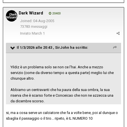
Dark Wizard
20403
Joined: 04-Aug-2005
73783 messaggi
Inviato
March 1
Il 1/3/2026 alle 20:43 ,
SirJohn
ha scritto:
Yildiz è un problema solo se non ce l'hai. Anche a mezzo
servizio (come da diverso tempo a questa parte) meglio lui che
chiunque altro.
Abbiamo un centravanti che ha paura della sua ombra, la sua
riserva che è scarso forte e Conceicao che non ne azzecca una
da dicembre scorso.
si, ma a cosa serve un calciatore che fa a volte bene, poi al dunque o
sbaglia il passaggio o il tiro... ripeto, è IL NUMERO 10