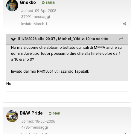
Gnokko
18838
Joined: 09-Apr-2008
37991 messaggi
Inviato
March 1
Il 1/3/2026 alle 20:37 ,
Michel_Yildiz.10
ha scritto:
No ma siccome che abbiamo buttato quintali di M***A anche su
uomini Juve tipo Tudor possiamo dire che alla fine le colpe da 1
a 10 erano 3?
Inviato dal mio RMX5061 utilizzando Tapatalk
No
B&W Pride
4468
Joined: 18-Jul-2006
4786 messaggi