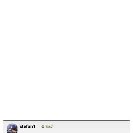
stefan1
7367