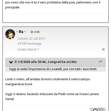
poi ovvio che non è lui il vero problema della juve, perlomeno non il
principale.
- Ra -
4185
Joined: 22-Jul-2011
34190 messaggi
Inviato
March 1
Il 1/3/2026 alle 20:44 ,
Longcat
ha scritto:
Oggi si vede l’importanza di Locatelli, pur con tutti i suoi limiti.
Limiti o meno, all’andata dominò totalmente il centrocampo
mangiandosi Konè
Oggi ci stiamo facendo imbucare da Pisilli come se fosse Lamine
Yamal
1