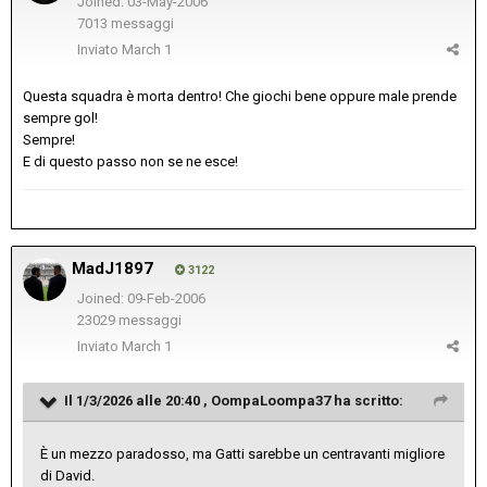
Joined: 03-May-2006
7013 messaggi
Inviato
March 1
Questa squadra è morta dentro! Che giochi bene oppure male prende
sempre gol!
Sempre!
E di questo passo non se ne esce!
MadJ1897
3122
Joined: 09-Feb-2006
23029 messaggi
Inviato
March 1
Il 1/3/2026 alle 20:40 ,
OompaLoompa37
ha scritto:
È un mezzo paradosso, ma Gatti sarebbe un centravanti migliore
di David.