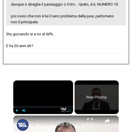
dunque o sbaglia il passaggio o il tiro... ripeto, è IL NUMERO 10
poi ovvio che non è lui il vero problema della juve, perlomeno
non il principale.
Sta giocando si e no al 60%.
E ha 20 anni eh?
×
Now Playing
×
Play
Unmute
Fullscreen
Le eccellenze siciliane al Macfrut 2025