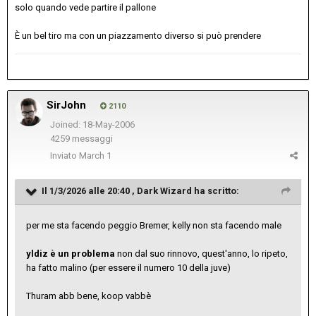
solo quando vede partire il pallone
È un bel tiro ma con un piazzamento diverso si può prendere
SirJohn
2110
Joined: 18-May-2006
4259 messaggi
Inviato
March 1
Il 1/3/2026 alle 20:40 ,
Dark Wizard
ha scritto:
per me sta facendo peggio Bremer, kelly non sta facendo male
yldiz è un problema
non dal suo rinnovo, quest'anno, lo ripeto,
ha fatto malino (per essere il numero 10 della juve)
Thuram abb bene, koop vabbè