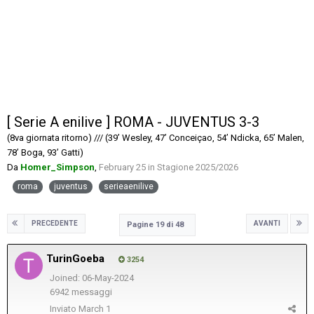
[ Serie A enilive ] ROMA - JUVENTUS 3-3
(8va giornata ritorno) /// (39’ Wesley, 47’ Conceiçao, 54’ Ndicka, 65’ Malen,
78’ Boga, 93’ Gatti)
Da
Homer_Simpson
,
February 25
in
Stagione 2025/2026
roma
juventus
serieaenilive
PRECEDENTE
AVANTI
Pagine 19 di 48
TurinGoeba
3254
Joined: 06-May-2024
6942 messaggi
Inviato
March 1