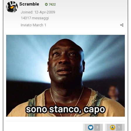
Scramble
7422
Joined: 12-Apr-2009
14317 messaggi
Inviato
March 1
3
1