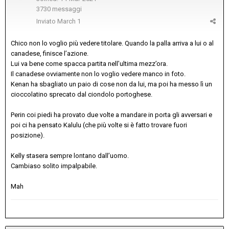
3730 messaggi
Inviato
March 1
Chico non lo voglio più vedere titolare. Quando la palla arriva a lui o al
canadese, finisce l’azione.
Lui va bene come spacca partita nell’ultima mezz’ora.
Il canadese ovviamente non lo voglio vedere manco in foto.
Kenan ha sbagliato un paio di cose non da lui, ma poi ha messo lì un
cioccolatino sprecato dal ciondolo portoghese.
Perin coi piedi ha provato due volte a mandare in porta gli avversari e
poi ci ha pensato Kalulu (che più volte si è fatto trovare fuori
posizione).
Kelly stasera sempre lontano dall’uomo.
Cambiaso solito impalpabile.
Mah