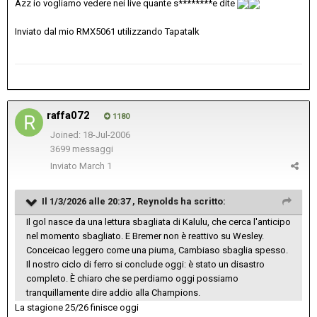
Azz io vogliamo vedere nei live quante s********e dite
Inviato dal mio RMX5061 utilizzando Tapatalk
raffa072
1180
Joined: 18-Jul-2006
3699 messaggi
Inviato
March 1
Il 1/3/2026 alle 20:37 ,
Reynolds
ha scritto:
Il gol nasce da una lettura sbagliata di Kalulu, che cerca l'anticipo
nel momento sbagliato. E Bremer non è reattivo su Wesley.
Conceicao leggero come una piuma, Cambiaso sbaglia spesso.
Il nostro ciclo di ferro si conclude oggi: è stato un disastro
completo. È chiaro che se perdiamo oggi possiamo
tranquillamente dire addio alla Champions.
La stagione 25/26 finisce oggi