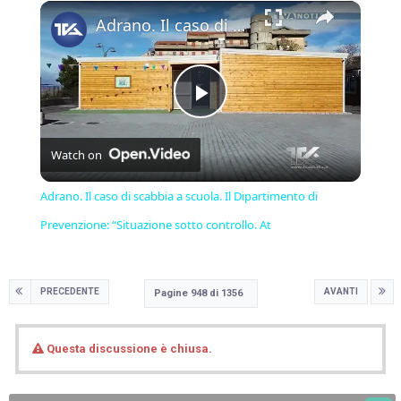
×
Play
Unmute
Fullscreen
Adrano. Il caso di scabbia a scuola. Il Dipartimento di Prevenzione: “Situazione sotto controllo. At
Play
Watch on
Video
Adrano. Il caso di scabbia a scuola. Il Dipartimento di
Prevenzione: “Situazione sotto controllo. At
PRECEDENTE
AVANTI
Pagine 948 di 1356
Questa discussione è chiusa.