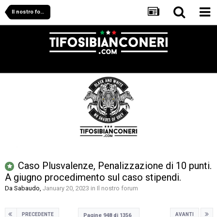
Il nostro forum
Caso Plusvalenze, Penalizzazione di 10 punti.
A giugno procedimento sul caso stipendi.
Da
Sabaudo
,
January 20, 2023
in
Il nostro forum
PRECEDENTE
AVANTI
Pagine 948 di 1356