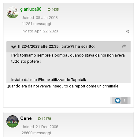
gianluca88
4635
Joined: 05-Jan-2008
11281 messaggi
Inviato
April 22, 2023
Il 22/4/2023 alle 22:35 ,
cate79
ha scritto:
Però torniamo sempre a bomba , quando stava da noi non aveva
tutto sto potere !
Inviato dal mio iPhone utilizzando Tapatalk
Quando era da noi veniva inseguito da report come un criminale
1
Cene
12478
Joined: 21-Dec-2008
28600 messaggi