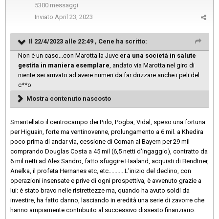
5300 messaggi
Inviato
April 23, 2023
Il 22/4/2023 alle 22:49 ,
Cene
ha scritto:
Non è un caso...con Marotta la Juve
era una società in salute
gestita in maniera esemplare
, andato via Marotta nel giro di
niente sei arrivato ad avere numeri da far drizzare anche i peli del
c**o
Mostra contenuto nascosto
Smantellato il centrocampo dei Pirlo, Pogba, Vidal, speso una fortuna
per Higuain, forte ma ventinovenne, prolungamento a 6 mil. a Khedira
poco prima di andar via, cessione di Coman al Bayern per 29 mil
comprando Douglas Costa a 45 mil (6,5 netti d'ingaggio), contratto da
6 mil netti ad Alex Sandro, fatto sfuggire Haaland, acquisti di Bendtner,
Anelka, il profeta Hernanes etc, etc...........L'inizio del declino, con
operazioni insensate e prive di ogni prospettiva, è avvenuto grazie a
lui: è stato bravo nelle ristrettezze ma, quando ha avuto soldi da
investire, ha fatto danno, lasciando in eredità una serie di zavorre che
hanno ampiamente contribuito al successivo dissesto finanziario.