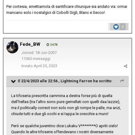
Per cortesia, smettiamola di santificare chiunque sia andato via: ormai
mancano solo i nostalgici di Cobolli Gigli, Blanc e Secco!
6
Fede_BW
3478
Joined: 18-Jun-2007
11065 messaggi
Inviato
April 23, 2023
Il 22/4/2023 alle 22:56 ,
Lightning Farron
ha scritto:
La tifoseria prescritta cammina a destra forse più di quella
dell'hellas (tra l'altro sono pure gemellati con quelli daa lazzie),
ma il politically correct non solo non gli rompe le palle, ma anzi,
chiude tutti e due gli occhi e si tappa le orecchie a muro!
Però se qualche juventino dice Lukaku V********O apriti cielo!
Quando le altre tifoserie offendevano i nostri diversamente