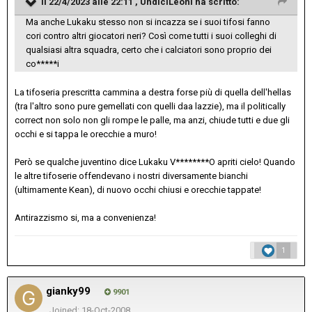
Il 22/4/2023 alle 22:11 ,
UndiciLeoni
ha scritto:
Ma anche Lukaku stesso non si incazza se i suoi tifosi fanno
cori contro altri giocatori neri? Così come tutti i suoi colleghi di
qualsiasi altra squadra, certo che i calciatori sono proprio dei
co*****i
La tifoseria prescritta cammina a destra forse più di quella dell'hellas
(tra l'altro sono pure gemellati con quelli daa lazzie), ma il politically
correct non solo non gli rompe le palle, ma anzi, chiude tutti e due gli
occhi e si tappa le orecchie a muro!
Però se qualche juventino dice Lukaku V********O apriti cielo! Quando
le altre tifoserie offendevano i nostri diversamente bianchi
(ultimamente Kean), di nuovo occhi chiusi e orecchie tappate!
Antirazzismo si, ma a convenienza!
1
gianky99
9901
Joined: 18-Oct-2008