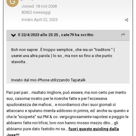
Joined: 18-Oct-2008
82822 messaggi
Inviato
April 22, 2023
Il 22/4/2023 alle 23:25 ,
cate79
ha scritto:
Boh non saprei . È troppo semplice , che sia un “traditore “ (
userei una altra parola ) lo so , ma non so fino a che punto
stavolta .
Inviato dal mio iPhone utilizzando Tapatalk
Pari pari pari... risultato migliore, può essere, ma non certo per merito
suo, casomai nostro per le ricerche fatte e per l'eccessiva
spudoratezza dei mafiosi... e ricordiamoci che i suoi giornali ci
attaccano e sputano mierda addosso in primis, ed anche su questo e
che le "scoperte" sui PM & co. vergognosamente napolesi e peggio le
abbiamo fatte noi tifosi, loro non hanno mosso mezzo dito... gli
abbiamo pure dato fastidio mi sa...
fuori questo quisling dalla
Juve!!!