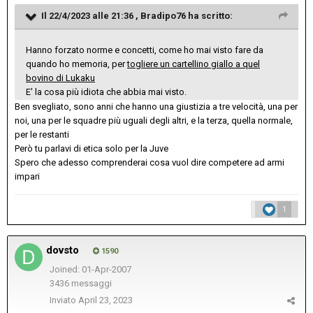
Il 22/4/2023 alle 21:36 ,
Bradipo76
ha scritto:
Hanno forzato norme e concetti, come ho mai visto fare da
quando ho memoria, per
togliere un cartellino giallo a quel
bovino di Lukaku
E' la cosa più idiota che abbia mai visto.
Ben svegliato, sono anni che hanno una giustizia a tre velocità, una per
noi, una per le squadre più uguali degli altri, e la terza, quella normale,
per le restanti
Però tu parlavi di etica solo per la Juve
Spero che adesso comprenderai cosa vuol dire competere ad armi
impari
1
dovsto
1590
Joined: 01-Apr-2007
3436 messaggi
Inviato
April 23, 2023