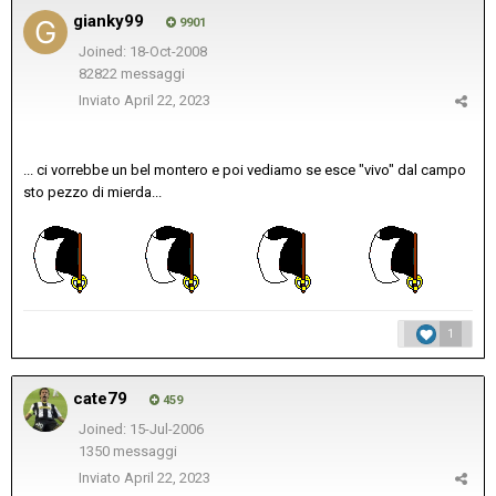
gianky99
9901
Joined: 18-Oct-2008
82822 messaggi
Inviato
April 22, 2023
... ci vorrebbe un bel montero e poi vediamo se esce "vivo" dal campo
sto pezzo di mierda...
1
cate79
459
Joined: 15-Jul-2006
1350 messaggi
Inviato
April 22, 2023