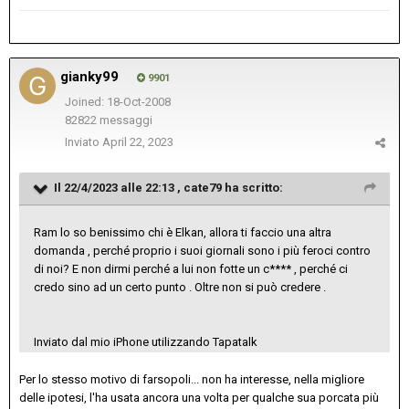
gianky99
9901
Joined: 18-Oct-2008
82822 messaggi
Inviato
April 22, 2023
Il 22/4/2023 alle 22:13 ,
cate79
ha scritto:
Ram lo so benissimo chi è Elkan, allora ti faccio una altra
domanda , perché proprio i suoi giornali sono i più feroci contro
di noi? E non dirmi perché a lui non fotte un c**** , perché ci
credo sino ad un certo punto . Oltre non si può credere .
Inviato dal mio iPhone utilizzando Tapatalk
Per lo stesso motivo di farsopoli... non ha interesse, nella migliore
delle ipotesi, l'ha usata ancora una volta per qualche sua porcata più