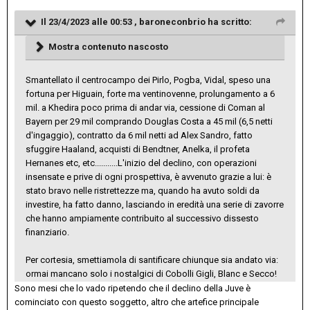
Il 23/4/2023 alle 00:53 ,
baroneconbrio
ha scritto:
Mostra contenuto nascosto
Smantellato il centrocampo dei Pirlo, Pogba, Vidal, speso una
fortuna per Higuain, forte ma ventinovenne, prolungamento a 6
mil. a Khedira poco prima di andar via, cessione di Coman al
Bayern per 29 mil comprando Douglas Costa a 45 mil (6,5 netti
d'ingaggio), contratto da 6 mil netti ad Alex Sandro, fatto
sfuggire Haaland, acquisti di Bendtner, Anelka, il profeta
Hernanes etc, etc...........L'inizio del declino, con operazioni
insensate e prive di ogni prospettiva, è avvenuto grazie a lui: è
stato bravo nelle ristrettezze ma, quando ha avuto soldi da
investire, ha fatto danno, lasciando in eredità una serie di zavorre
che hanno ampiamente contribuito al successivo dissesto
finanziario.
Per cortesia, smettiamola di santificare chiunque sia andato via:
ormai mancano solo i nostalgici di Cobolli Gigli, Blanc e Secco!
Sono mesi che lo vado ripetendo che il declino della Juve è
cominciato con questo soggetto, altro che artefice principale