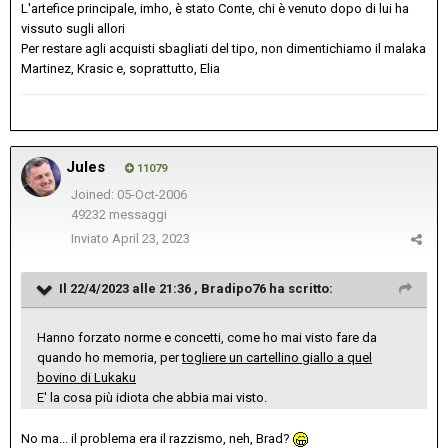
L'artefice principale, imho, è stato Conte, chi è venuto dopo di lui ha
vissuto sugli allori
Per restare agli acquisti sbagliati del tipo, non dimentichiamo il malaka
Martinez, Krasic e, soprattutto, Elia
Jules
11079
Joined: 05-Oct-2006
49232 messaggi
Inviato
April 23, 2023
Il 22/4/2023 alle 21:36 ,
Bradipo76
ha scritto:
Hanno forzato norme e concetti, come ho mai visto fare da
quando ho memoria, per
togliere un cartellino giallo a quel
bovino di Lukaku
E' la cosa più idiota che abbia mai visto.
No ma... il problema era il razzismo, neh, Brad?