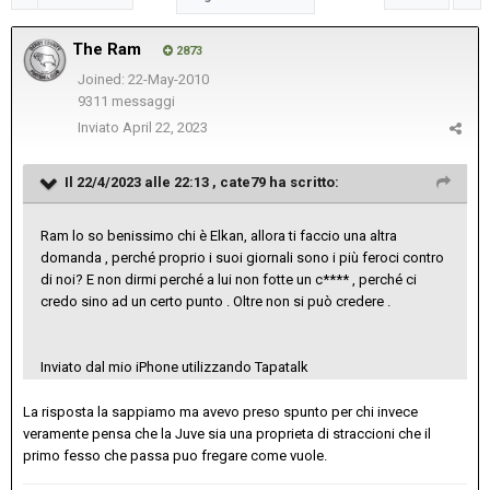
The Ram
2873
Joined: 22-May-2010
9311 messaggi
Inviato
April 22, 2023
Il 22/4/2023 alle 22:13 ,
cate79
ha scritto:
Ram lo so benissimo chi è Elkan, allora ti faccio una altra
domanda , perché proprio i suoi giornali sono i più feroci contro
di noi? E non dirmi perché a lui non fotte un c**** , perché ci
credo sino ad un certo punto . Oltre non si può credere .
Inviato dal mio iPhone utilizzando Tapatalk
La risposta la sappiamo ma avevo preso spunto per chi invece
veramente pensa che la Juve sia una proprieta di straccioni che il
primo fesso che passa puo fregare come vuole.