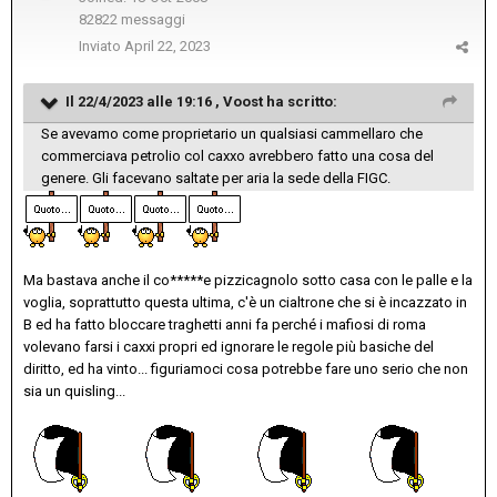
82822 messaggi
Inviato
April 22, 2023
Il 22/4/2023 alle 19:16 ,
Voost
ha scritto:
Se avevamo come proprietario un qualsiasi cammellaro che
commerciava petrolio col caxxo avrebbero fatto una cosa del
genere. Gli facevano saltate per aria la sede della FIGC.
Ma bastava anche il co*****e pizzicagnolo sotto casa con le palle e la
voglia, soprattutto questa ultima, c'è un cialtrone che si è incazzato in
B ed ha fatto bloccare traghetti anni fa perché i mafiosi di roma
volevano farsi i caxxi propri ed ignorare le regole più basiche del
diritto, ed ha vinto... figuriamoci cosa potrebbe fare uno serio che non
sia un quisling...