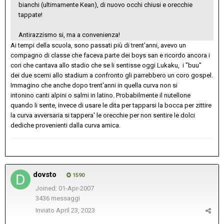
bianchi (ultimamente Kean), di nuovo occhi chiusi e orecchie
tappate!
Antirazzismo si, ma a convenienza!
Ai tempi della scuola, sono passati più di trent'anni, avevo un
compagno di classe che faceva parte dei boys san e ricordo ancora i
cori che cantava allo stadio che se li sentisse oggi Lukaku, i "buu"
dei due scemi allo stadium a confronto gli parrebbero un coro gospel.
Immagino che anche dopo trent'anni in quella curva non si
intonino canti alpini o salmi in latino. Probabilmente il nutellone
quando li sente, invece di usare le dita per tapparsi la bocca per zittire
la curva avversaria si tappera' le orecchie per non sentire le dolci
dediche provenienti dalla curva amica.
dovsto
1590
Joined: 01-Apr-2007
3436 messaggi
Inviato
April 23, 2023