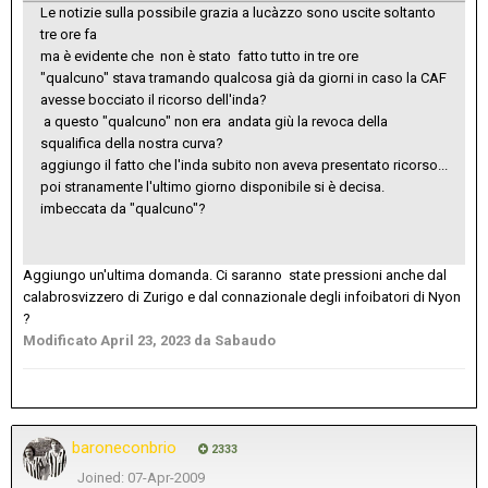
Le notizie sulla possibile grazia a lucàzzo sono uscite soltanto
tre ore fa
ma è evidente che non è stato fatto tutto in tre ore
"qualcuno" stava tramando qualcosa già da giorni in caso la CAF
avesse bocciato il ricorso dell'inda?
a questo "qualcuno" non era andata giù la revoca della
squalifica della nostra curva?
aggiungo il fatto che l'inda subito non aveva presentato ricorso...
poi stranamente l'ultimo giorno disponibile si è decisa.
imbeccata da "qualcuno"?
Aggiungo un'ultima domanda. Ci saranno state pressioni anche dal
calabrosvizzero di Zurigo e dal connazionale degli infoibatori di Nyon
?
Modificato
April 23, 2023
da Sabaudo
baroneconbrio
2333
Joined: 07-Apr-2009