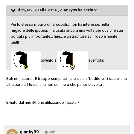
Il 22/4/2023 alle 23:16 ,
gianky99
ha scritto:
Per lo stesso motivo di farsopoli... non ha interesse, nella
migliore delle ipotesi, l'ha usata ancora una volta per qualche sua
porcata più importante... fine... è un traditore schifoso e niente
più!!!
:sventola:
:sventola:
Boh non saprei . È troppo semplice , che sia un “traditore “ ( userei una
altra parola ) lo so , ma non so fino a che punto stavolta .
Inviato dal mio iPhone utilizzando Tapatalk
gianky99
9901