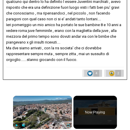
qualcuno qui dentro lo ha definito l essere Juventini marchiati , avevo
risposto che era una definizione fuori luogo visti i fatti ben piu' gravi
che conosciamo , ma ripensandoci , nel piccolo , non facendo
paragoni con quel caso non ci si e' andati tanto lontani....
Ieri pomeriggio un mio amico ha portato le sue bambine 8 e 10 anni a
vedere roma juve femminile , erano con la maglietta della juve , alla
mezzora del primo tempo sono dovuti andar via con le bimbe che
piangevano x gli insulti ricevuti....
Ma dve siamo arrivati , con la ns societa' che ci dovrebbe
rappresentare sempre muta , sempre zitta , mai un sussulto di
orgoglio.......stanno giocando con il fuoco.
4
2
×
Now Playing