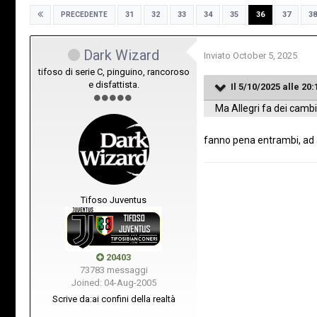
31
32
33
34
35
36
37
38
PRECEDENTE
Dark Wizard
Inviato
October 5, 2025
tifoso di serie C, pinguino, rancoroso
e disfattista.
Il 5/10/2025 alle 20:
Ma Allegri fa dei cambi
fanno pena entrambi, ad a
Tifoso Juventus
20403
73783 messaggi
Joined: 04-Aug-2005
Scrive da:
ai confini della realtà