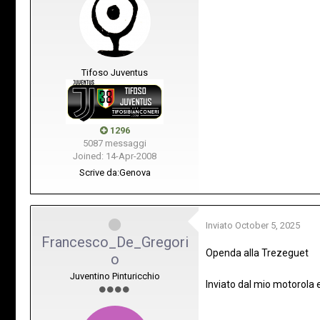
Tifoso Juventus
1296
5087 messaggi
Joined: 14-Apr-2008
Scrive da:
Genova
Inviato
October 5, 2025
Francesco_De_Gregori
Openda alla Trezeguet
o
Juventino Pinturicchio
Inviato dal mio motorola 