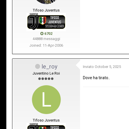
Tifoso Juventus
6702
44888 messaggi
Joined: 11-Apr-2006
le_roy
Inviato
October 5, 2025
Juventino Le Roi
Dove ha tirato..
Tifoso Juventus