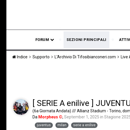
FORUM
SEZIONI PRINCIPALI
ATTI
Indice
Supporto
L'Archivio Di Tifosibianconeri.com
Live
[ SERIE A enilive ] JUVENT
(6a Giornata Andata) /// Allianz Stadium - Torino, d
Da
Morpheus ©
,
September 1, 2025
in
Stagione 202
juventus
milan
serie a enilive