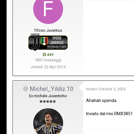
Tifoso Juventus
449
1857 messaggi
Joined: 22-Apr-2015
Michel_Yildiz.10
Inviato
October 5, 2025
Ex michele Juventinho
Ahahah openda
Inviato dal mio RMX3851 