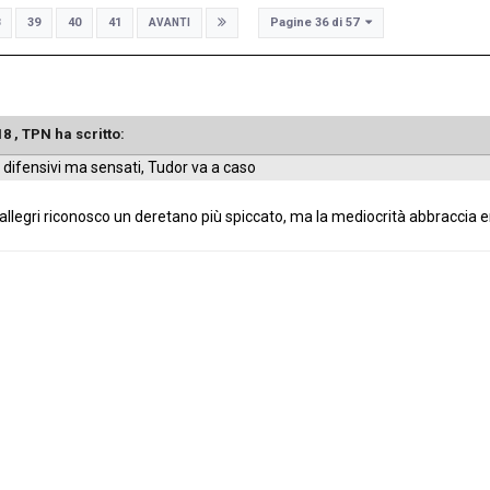
Pagine 36 di 57
39
40
41
AVANTI
18 ,
TPN
ha scritto:
 difensivi ma sensati, Tudor va a caso
llegri riconosco un deretano più spiccato, ma la mediocrità abbraccia 