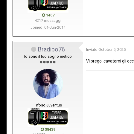
1467
4217 messaggi
Joined: 01-Jun-2014
Bradipo76
Inviato
October 5, 2025
Io sono il tuo sogno eretico
Vi prego, cavatemi gli oc
Tifoso Juventus
38439