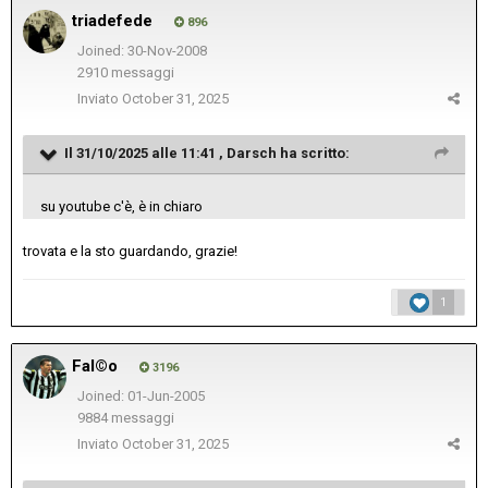
triadefede
896
Joined: 30-Nov-2008
2910 messaggi
Inviato
October 31, 2025
Il 31/10/2025 alle 11:41 ,
Darsch
ha scritto:
su youtube c'è, è in chiaro
trovata e la sto guardando, grazie!
1
Fal©o
3196
Joined: 01-Jun-2005
9884 messaggi
Inviato
October 31, 2025