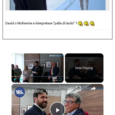
David o McKennie a interpretare "palla di lardo" ?
×
Now Playing
×
Play
Unmute
Fullscreen
Adrano. Ha giurato il nuovo assessore Luigi Cancelliere. Con il suo ingresso in Giunta, sancito l’ac