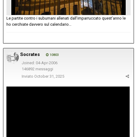
Le partite contro i subumani allenati dall’imparruccato quest’anno le
ho cerchiate davvero sul calendario…
Socrates
10803
Joined: 04-Apr-2006
146892 messaggi
Inviato
October 31, 2025