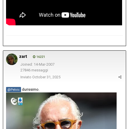
zart
16221
Joined: 14-Mar-2007
27846 messaggi
Inviato
October 31, 2025
durissimo.
@Pelvic