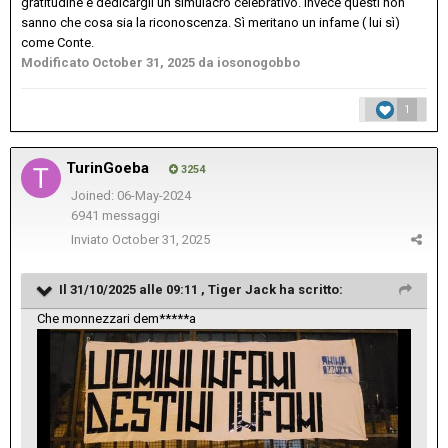
gratitudine e dedicargli un simulacro celebrativo. Invece questi non
sanno che cosa sia la riconoscenza. Sì meritano un infame ( lui sì)
come Conte.
Modificato
October 31, 2025
da iosonogobbo
1
TurinGoeba
3254
Joined: 06-May-2024
6941 messaggi
Inviato
October 31, 2025
Il 31/10/2025 alle 09:11 ,
Tiger Jack
ha scritto:
Che monnezzari dem*****a