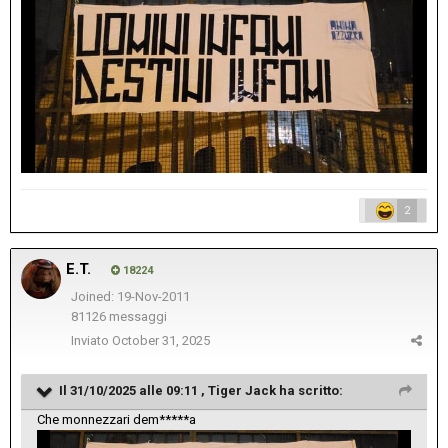
2
E.T.
18224
Joined: 19-Nov-2011
81126 messaggi
Inviato
October 31, 2025
Il 31/10/2025 alle 09:11 ,
Tiger Jack
ha scritto:
Che monnezzari dem*****a