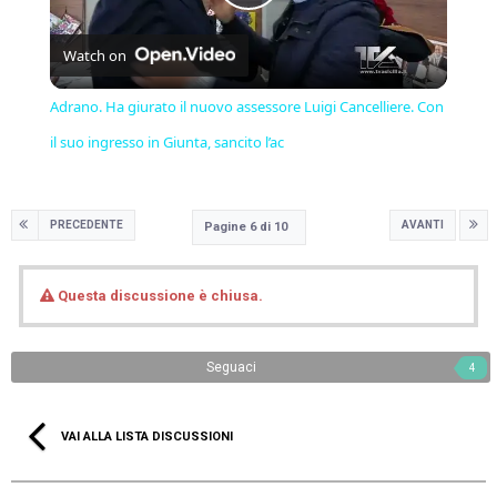
Play
Watch on
Video
Adrano. Ha giurato il nuovo assessore Luigi Cancelliere. Con
il suo ingresso in Giunta, sancito l’ac
PRECEDENTE
AVANTI
Pagine 6 di 10
Questa discussione è chiusa.
Seguaci
4
VAI ALLA LISTA DISCUSSIONI