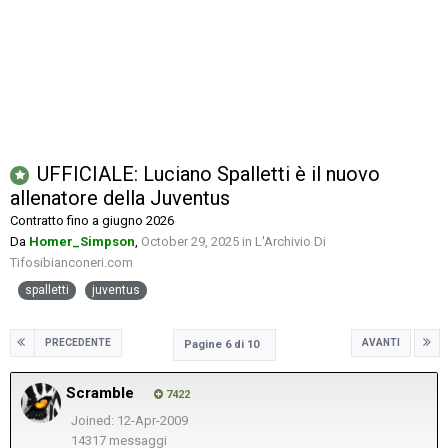
UFFICIALE: Luciano Spalletti è il nuovo
allenatore della Juventus
Contratto fino a giugno 2026
Da
Homer_Simpson
,
October 29, 2025
in
L'Archivio Di
Tifosibianconeri.com
spalletti
juventus
PRECEDENTE
AVANTI
Pagine 6 di 10
Scramble
7422
Joined: 12-Apr-2009
14317 messaggi