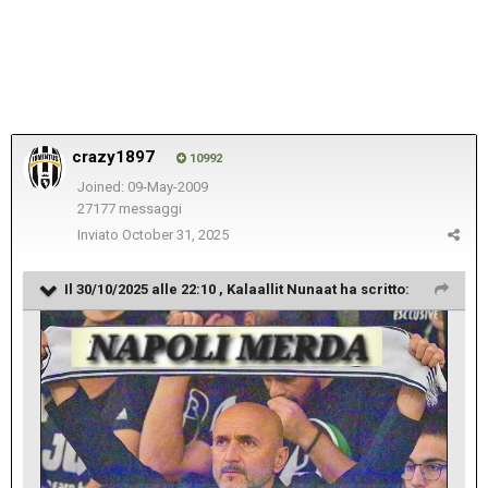
crazy1897
10992
Joined: 09-May-2009
27177 messaggi
Inviato
October 31, 2025
Il 30/10/2025 alle 22:10 ,
Kalaallit Nunaat
ha scritto: