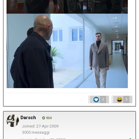
2
3
Darsch
934
Joined: 27-Apr-2009
3005 messaggi