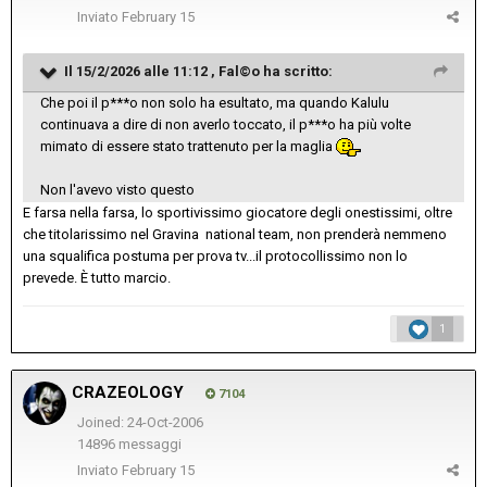
Inviato
February 15
Il 15/2/2026 alle 11:12 ,
Fal©o
ha scritto:
Che poi il p***o non solo ha esultato, ma quando Kalulu
continuava a dire di non averlo toccato, il p***o ha più volte
mimato di essere stato trattenuto per la maglia
Non l'avevo visto questo
E farsa nella farsa, lo sportivissimo giocatore degli onestissimi, oltre
che titolarissimo nel Gravina national team, non prenderà nemmeno
una squalifica postuma per prova tv...il protocollissimo non lo
prevede. È tutto marcio.
1
CRAZEOLOGY
7104
Joined: 24-Oct-2006
14896 messaggi
Inviato
February 15