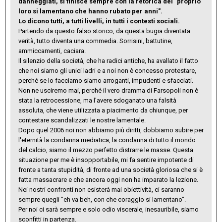
danneggiati, si finisce sempre con la retorica del "proprio
loro si lamentano che hanno rubato per anni".
Lo dicono tutti, a tutti livelli, in tutti i contesti sociali.
Partendo da questo falso storico, da questa bugia diventata
verità, tutto diventa una commedia. Sorrisini, battutine,
ammiccamenti, caciara.
Il silenzio della società, che ha radici antiche, ha avallato il fatto
che noi siamo gli unici ladri e a noi non è concesso protestare,
perché se lo facciamo siamo arroganti, impudenti e sfacciati.
Non ne usciremo mai, perché il vero dramma di Farsopoli non è
stata la retrocessione, ma l'avere sdoganato una falsità
assoluta, che viene utilizzata a piacimento da chiunque, per
contestare scandalizzati le nostre lamentale.
Dopo quel 2006 noi non abbiamo più diritti, dobbiamo subire per
l'eternità la condanna mediatica, la condanna di tutto il mondo
del calcio, siamo il mezzo perfetto distrarre le masse. Questa
situazione per me è insopportabile, mi fa sentire impotente di
fronte a tanta stupidità, di fronte ad una società gloriosa che si è
fatta massacrare e che ancora oggi non ha imparato la lezione.
Nei nostri confronti non esisterà mai obiettività, ci saranno
sempre quegli "eh va beh, con che coraggio si lamentano".
Per noi ci sarà sempre e solo odio viscerale, inesauribile, siamo
sconfitti in partenza.