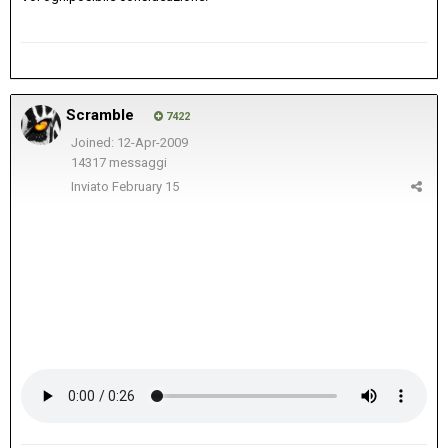
Scramble
7422
Joined: 12-Apr-2009
14317 messaggi
Inviato
February 15