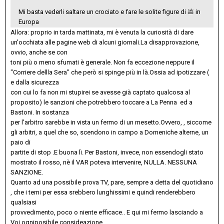
Mi basta vederli saltare un crociato e fare le solite figure di
💩
in
Europa
Allora: proprio in tarda mattinata, mi è venuta la curiosità di dare
un'occhiata alle pagine web di alcuni giornali.La disapprovazione,
ovvio, anche se con
toni più o meno sfumati è generale. Non fa eccezione neppure il
"Corriere dellla Sera" che però si spinge più in là.Ossia ad ipotizzare (
e dalla sicurezza
con cui lo fa non mi stupirei se avesse già captato qualcosa al
proposito) le sanzioni che potrebbero toccare a La Penna ed a
Bastoni. In sostanza
per l'arbitro sarebbe in vista un fermo di un mesetto.Ovvero, , siccome
gli arbitri, a quel che so, scendono in campo a Domeniche alterne, un
paio di
partite di stop .E buona lì. Per Bastoni, invece, non essendogli stato
mostrato il rosso, nè il VAR poteva intervenire, NULLA. NESSUNA
SANZIONE.
Quanto ad una possibile prova TV, pare, sempre a detta del quotidiano
, che i temi per essa srebbero lunghissimi e quindi renderebbero
qualsiasi
provvedimento, poco o niente efficace.. E qui mi fermo lasciando a
Voi ogniposibile consideazione.