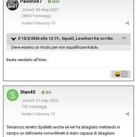
Paolino87
3624
Joined: 04-May-2007
28657 messaggi
Inviato
February 15
Il 15/2/2026 alle 12:19 ,
Squall_Leonhart
ha scritto:
Deve esserci un modo per non squalificare Kalulu
Basta venderlo all'Inter...
2
Stan45
254
Joined: 21-Sep-2025
742 messaggi
Inviato
February 15
Teniamoci stretto Spalletti anche se ieri ha sbagliato mettendo in
campo un deficiente come Miretti è stato capace di sbagliare