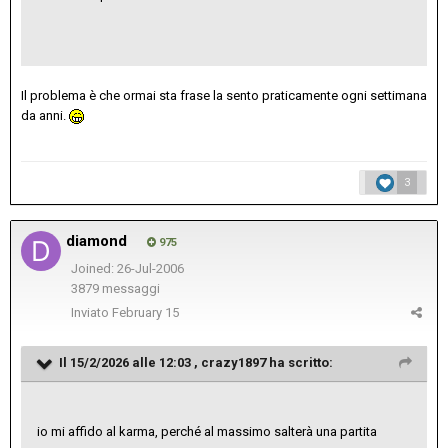
Il problema è che ormai sta frase la sento praticamente ogni settimana
da anni.
3
diamond
975
Joined: 26-Jul-2006
3879 messaggi
Inviato
February 15
Il 15/2/2026 alle 12:03 ,
crazy1897
ha scritto:
io mi affido al karma, perché al massimo salterà una partita