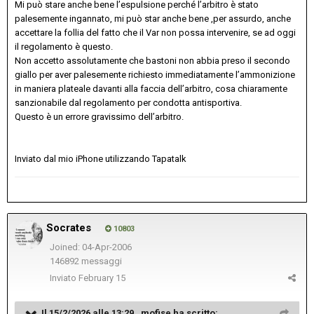
Mi può stare anche bene l’espulsione perché l’arbitro è stato
palesemente ingannato, mi può star anche bene ,per assurdo, anche
accettare la follia del fatto che il Var non possa intervenire, se ad oggi
il regolamento è questo.
Non accetto assolutamente che bastoni non abbia preso il secondo
giallo per aver palesemente richiesto immediatamente l’ammonizione
in maniera plateale davanti alla faccia dell’arbitro, cosa chiaramente
sanzionabile dal regolamento per condotta antisportiva.
Questo è un errore gravissimo dell’arbitro.
Inviato dal mio iPhone utilizzando Tapatalk
Socrates
10803
Joined: 04-Apr-2006
146892 messaggi
Inviato
February 15
Il 15/2/2026 alle 13:29 ,
mofise
ha scritto: