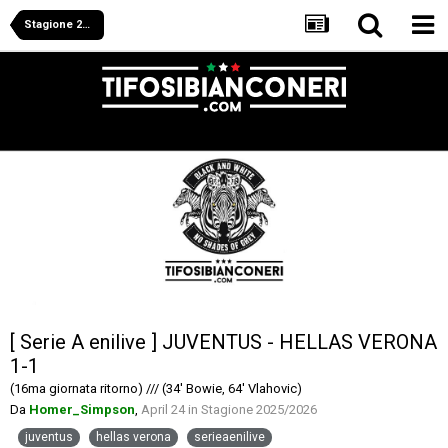
Stagione 2025/2026
[ Serie A enilive ] JUVENTUS - HELLAS VERONA
1-1
(16ma giornata ritorno) /// (34' Bowie, 64' Vlahovic)
Da
Homer_Simpson
,
April 24
in
Stagione 2025/2026
juventus
hellas verona
serieaenilive