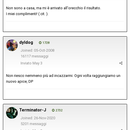
Non sono a casa, ma mi è arrivato all'orecchio il risultato.
I miei complimenti! ( cit. ).
dyldog
1728
Joined: 05-Oct-2008
16117 messaggi
Inviato
May 3
Non riesco nemmeno più ad incazzarmi. Ogni volta raggiungiamo un
nuovo apice, DP
Terminator-J
2732
Joined: 26-Nov-2020
5201 messaggi