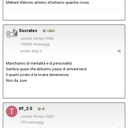
Mettere Vlahovic almeno sfruttiamo qualche cross
Socrates
10803
Joined: 04-Apr-2006
146892 messaggi
Inviato
May 3
Manchiamo di mentalitá e di personalitá.
Sembra quasi che abbiamo paura di arrivare terzi.
Il quarto posto é la nostra dimensione.
Non da Juve.
tff_2.0
45
Joined: 05-Apr-2026
153 messaggi