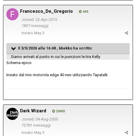
Francesco_De_Gregorio
449
Joined: 22-Apr-2015
1857 messaggi
Inviato
May 3
Il 3/5/2026 alle 16:48 ,
kkekko
ha scritto:
Siamo arrivati al punto in cui le punizioni le tira Kelly
Schema epico
Inviato dal mio motorola edge 40 neo utilizzando Tapatalk
Dark Wizard
20403
Joined: 04-Aug-2005
73781 messaggi
Inviato
May 3