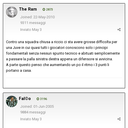
The Ram
2873
Joined: 22-May-2010
9311 messaggi
Inviato
May 3
Contro una squadra chiusa a riccio ci sta avere grosse difficolta per
una Juve in cui quasi tutti i giocatori conoscono solo i principi
fondamentali senza nessun spunto tecnico e abituati semplicemente
a passare la palla sinistra destra appena un difensore si avvicina.
A parte questo penso che aumentando un po il ritmo i 3 punti li
portano a casa.
Fal©o
3196
Joined: 01-Jun-2005
9884 messaggi
Inviato
May 3