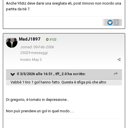
Anche Yildiz deve darsi una svegliata eh, post rinnovo non ricordo una
partita da tiè 7.
2
MadJ1897
3122
Joined: 09-Feb-2006
23029 messaggi
Inviato
May 3
Il 3/5/2026 alle 16:51 ,
tff_2.0
ha scritto:
Vabbè 1 tiro 1 gol hanno fatto. Questa è sfiga più che altro
Di gregorio, è tornato in depressione...
Non può prendere un gol in quel modo.....