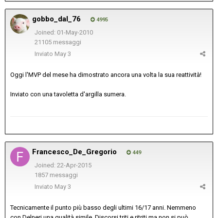
gobbo_dal_76
4995
Joined: 01-May-2010
21105 messaggi
Inviato
May 3
Oggi l'MVP del mese ha dimostrato ancora una volta la sua reattività!
Inviato con una tavoletta d'argilla sumera.
Francesco_De_Gregorio
449
Joined: 22-Apr-2015
1857 messaggi
Inviato
May 3
Tecnicamente il punto più basso degli ultimi 16/17 anni. Nemmeno
con Delneri una qualità simile. Discorsi triti e ritriti ma non si può