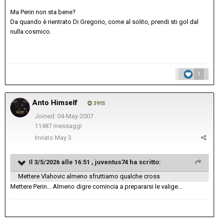
Ma Perin non sta bene?
Da quando è rientrato Di Gregorio, come al solito, prendi sti gol dal
nulla cosmico.
1
Anto Himself
3915
Joined: 04-May-2007
11487 messaggi
Inviato
May 3
Il 3/5/2026 alle 16:51 ,
juventus74
ha scritto:
Mettere Vlahovic almeno sfruttiamo qualche cross
Mettere Perin... Almeno digre comincia a prepararsi le valige...