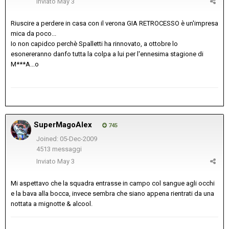
Inviato
May 3
Riuscire a perdere in casa con il verona GIA RETROCESSO è un'impresa
mica da poco...
Io non capidco perchè Spalletti ha rinnovato, a ottobre lo
esonereranno danfo tutta la colpa a lui per l'ennesima stagione di
M***A...o
SuperMagoAlex
745
Joined: 05-Dec-2009
4513 messaggi
Inviato
May 3
Mi aspettavo che la squadra entrasse in campo col sangue agli occhi
e la bava alla bocca, invece sembra che siano appena rientrati da una
nottata a mignotte & alcool.