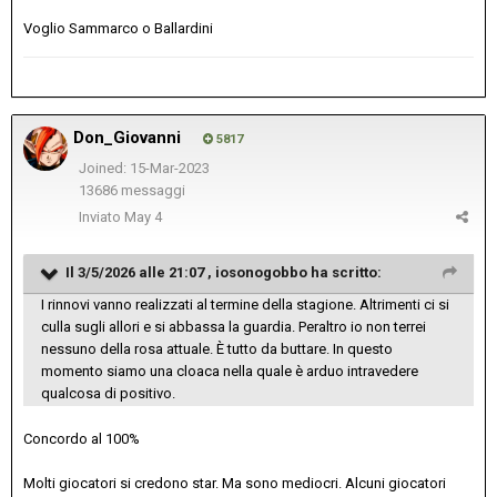
Voglio Sammarco o Ballardini
Don_Giovanni
5817
Joined: 15-Mar-2023
13686 messaggi
Inviato
May 4
Il 3/5/2026 alle 21:07 ,
iosonogobbo
ha scritto:
I rinnovi vanno realizzati al termine della stagione. Altrimenti ci si
culla sugli allori e si abbassa la guardia. Peraltro io non terrei
nessuno della rosa attuale. È tutto da buttare. In questo
momento siamo una cloaca nella quale è arduo intravedere
qualcosa di positivo.
Concordo al 100%
Molti giocatori si credono star. Ma sono mediocri. Alcuni giocatori