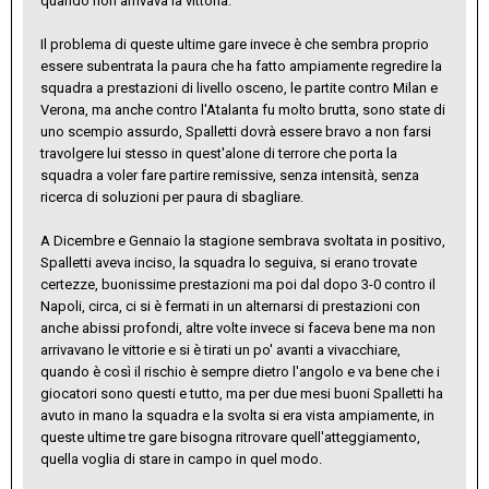
quando non arrivava la vittoria.
Il problema di queste ultime gare invece è che sembra proprio
essere subentrata la paura che ha fatto ampiamente regredire la
squadra a prestazioni di livello osceno, le partite contro Milan e
Verona, ma anche contro l'Atalanta fu molto brutta, sono state di
uno scempio assurdo, Spalletti dovrà essere bravo a non farsi
travolgere lui stesso in quest'alone di terrore che porta la
squadra a voler fare partire remissive, senza intensità, senza
ricerca di soluzioni per paura di sbagliare.
A Dicembre e Gennaio la stagione sembrava svoltata in positivo,
Spalletti aveva inciso, la squadra lo seguiva, si erano trovate
certezze, buonissime prestazioni ma poi dal dopo 3-0 contro il
Napoli, circa, ci si è fermati in un alternarsi di prestazioni con
anche abissi profondi, altre volte invece si faceva bene ma non
arrivavano le vittorie e si è tirati un po' avanti a vivacchiare,
quando è così il rischio è sempre dietro l'angolo e va bene che i
giocatori sono questi e tutto, ma per due mesi buoni Spalletti ha
avuto in mano la squadra e la svolta si era vista ampiamente, in
queste ultime tre gare bisogna ritrovare quell'atteggiamento,
quella voglia di stare in campo in quel modo.