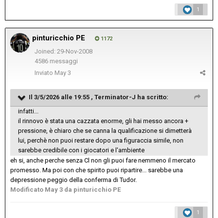
1
pinturicchio PE
1172
Joined: 29-Nov-2008
4586 messaggi
Inviato
May 3
Il 3/5/2026 alle 19:55 ,
Terminator-J
ha scritto:
infatti...
il rinnovo è stata una cazzata enorme, gli hai messo ancora +
pressione, è chiaro che se canna la qualificazione si dimetterà
lui, perchè non puoi restare dopo una figuraccia simile, non
sarebbe credibile con i giocatori e l'ambiente
eh si, anche perche senza Cl non gli puoi fare nemmeno il mercato
promesso. Ma poi con che spirito puoi ripartire... sarebbe una
depressione peggio della conferma di Tudor.
Modificato
May 3
da pinturicchio PE
1