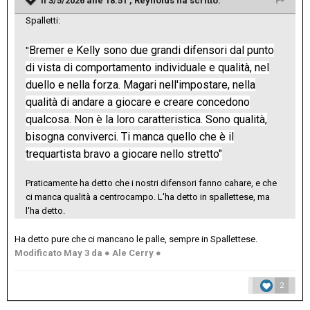
Il 3/5/2026 alle 18:51 ,
Reynolds
ha scritto:
Spalletti:
Bremer e Kelly sono due grandi difensori dal punto
"
di vista di comportamento individuale e qualità, nel
duello e nella forza. Magari nell'impostare, nella
qualità di andare a giocare e creare concedono
qualcosa. Non è la loro caratteristica. Sono qualità,
bisogna conviverci. Ti manca quello che è il
trequartista bravo a giocare nello stretto"
Praticamente ha detto che i nostri difensori fanno cahare, e che
ci manca qualità a centrocampo. L'ha detto in spallettese, ma
l'ha detto.
Ha detto pure che ci mancano le palle, sempre in Spallettese.
Modificato
May 3
da ● Ale Cerry ●
2