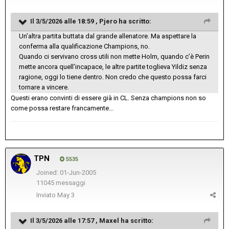
Il 3/5/2026 alle 18:59 ,
Pjero
ha scritto:
Un’altra partita buttata dal grande allenatore. Ma aspettare la
conferma alla qualificazione Champions, no.
Quando ci servivano cross utili non mette Holm, quando c’è Perin
mette ancora quell’incapace, le altre partite toglieva Yildiz senza
ragione, oggi lo tiene dentro. Non credo che questo possa farci
tornare a vincere.
Questi erano convinti di essere già in CL. Senza champions non so
come possa restare francamente...
TPN
5535
Joined: 01-Jun-2005
11045 messaggi
Inviato
May 3
Il 3/5/2026 alle 17:57 ,
Maxel
ha scritto: