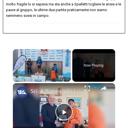
molto fragile lo si sapeva ma sta anche a Spalletti togliere le ansie e le
paure al gruppo, le ultime due partite praticamente non siamo
nemmeno scesi in campo.
×
Now Playing
×
Play
Unmute
Fullscreen
Sci. A Piancavallo le gare di "Coppa Sicilia 2026", "Coppa Adrano” e “Memorial Pippo Maccarrone". O
Play