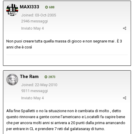
MAXI333
688
Joined: 03-Oct-2005
2946 messaggi
Inviato
May 4
Non puoi creare tutta quella massa di gioco e non segnare mai . È 3
anni che è così
The Ram
2873
Joined: 22-May-2010
9311 messaggi
Inviato
May 4
Alla fine Spalletti o no la situazione non è cambiata di molto , detto
questo rinnovare a gente come l'americano e Locatelli fa capire bene
che per ancora molti anni si arrivera a 20 punti dalla prima arrancando
per entrare in CL e prendere 7 reti dal galatasaray di turno.