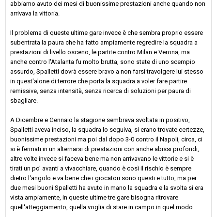
abbiamo avuto dei mesi di buonissime prestazioni anche quando non
arrivava la vittoria.
Il problema di queste ultime gare invece è che sembra proprio essere
subentrata la paura che ha fatto ampiamente regredire la squadra a
prestazioni di livello osceno, le partite contro Milan e Verona, ma
anche contro l'Atalanta fu molto brutta, sono state di uno scempio
assurdo, Spalletti dovrà essere bravo a non farsi travolgere lui stesso
in quest'alone di terrore che porta la squadra a voler fare partire
remissive, senza intensità, senza ricerca di soluzioni per paura di
sbagliare.
A Dicembre e Gennaio la stagione sembrava svoltata in positivo,
Spalletti aveva inciso, la squadra lo seguiva, si erano trovate certezze,
buonissime prestazioni ma poi dal dopo 3-0 contro il Napoli, circa, ci
si è fermati in un alternarsi di prestazioni con anche abissi profondi,
altre volte invece si faceva bene ma non arrivavano le vittorie e si è
tirati un po' avanti a vivacchiare, quando è così il rischio è sempre
dietro l'angolo e va bene che i giocatori sono questi e tutto, ma per
due mesi buoni Spalletti ha avuto in mano la squadra e la svolta si era
vista ampiamente, in queste ultime tre gare bisogna ritrovare
quell'atteggiamento, quella voglia di stare in campo in quel modo.