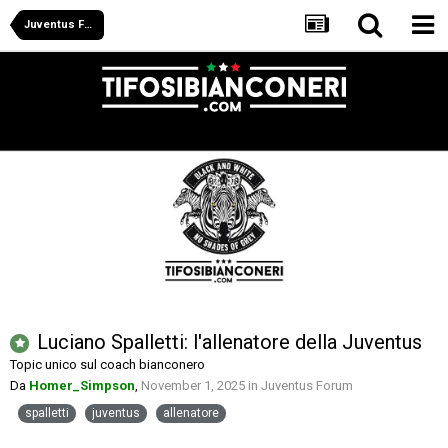
Juventus Forum
Luciano Spalletti: l'allenatore della Juventus
Topic unico sul coach bianconero
Da
Homer_Simpson
,
November 1, 2025
in
Juventus Forum
spalletti
juventus
allenatore