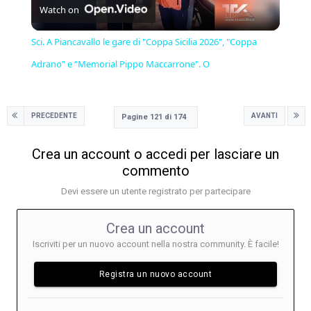
Watch on
Video
Sci. A Piancavallo le gare di "Coppa Sicilia 2026", "Coppa
Adrano” e “Memorial Pippo Maccarrone". O
PRECEDENTE
AVANTI
Pagine 121 di 174
Crea un account o accedi per lasciare un
commento
Devi essere un utente registrato per partecipare
Crea un account
Iscriviti per un nuovo account nella nostra community. È facile!
Registra un nuovo account