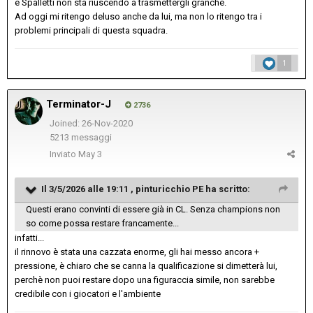
e Spalletti non sta riuscendo a trasmettergli granché.
Ad oggi mi ritengo deluso anche da lui, ma non lo ritengo tra i
problemi principali di questa squadra.
1
Terminator-J
2736
Joined: 26-Nov-2020
5213 messaggi
Inviato
May 3
Il 3/5/2026 alle 19:11 ,
pinturicchio PE
ha scritto:
Questi erano convinti di essere già in CL. Senza champions non
so come possa restare francamente...
infatti...
il rinnovo è stata una cazzata enorme, gli hai messo ancora +
pressione, è chiaro che se canna la qualificazione si dimetterà lui,
perchè non puoi restare dopo una figuraccia simile, non sarebbe
credibile con i giocatori e l'ambiente