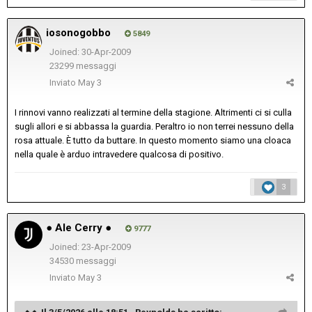
iosonogobbo
5849
Joined: 30-Apr-2009
23299 messaggi
Inviato
May 3
I rinnovi vanno realizzati al termine della stagione. Altrimenti ci si culla
sugli allori e si abbassa la guardia. Peraltro io non terrei nessuno della
rosa attuale. È tutto da buttare. In questo momento siamo una cloaca
nella quale è arduo intravedere qualcosa di positivo.
3
● Ale Cerry ●
9777
Joined: 23-Apr-2009
34530 messaggi
Inviato
May 3