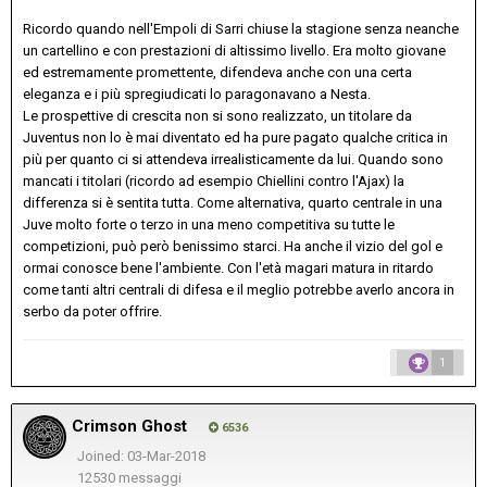
Ricordo quando nell'Empoli di Sarri chiuse la stagione senza neanche
un cartellino e con prestazioni di altissimo livello. Era molto giovane
ed estremamente promettente, difendeva anche con una certa
eleganza e i più spregiudicati lo paragonavano a Nesta.
Le prospettive di crescita non si sono realizzato, un titolare da
Juventus non lo è mai diventato ed ha pure pagato qualche critica in
più per quanto ci si attendeva irrealisticamente da lui. Quando sono
mancati i titolari (ricordo ad esempio Chiellini contro l'Ajax) la
differenza si è sentita tutta. Come alternativa, quarto centrale in una
Juve molto forte o terzo in una meno competitiva su tutte le
competizioni, può però benissimo starci. Ha anche il vizio del gol e
ormai conosce bene l'ambiente. Con l'età magari matura in ritardo
come tanti altri centrali di difesa e il meglio potrebbe averlo ancora in
serbo da poter offrire.
1
Crimson Ghost
6536
Joined: 03-Mar-2018
12530 messaggi