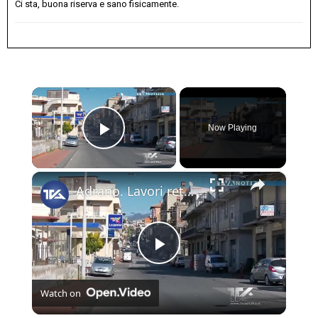
Ci sta, buona riserva e sano fisicamente.
×
Now Playing
Play Video
×
Adrano. Lavori rete fognaria. Dall’8 aprile al 7 maggio 2026 chiusa al transito veicolare via Della
Play
Watch on
Video