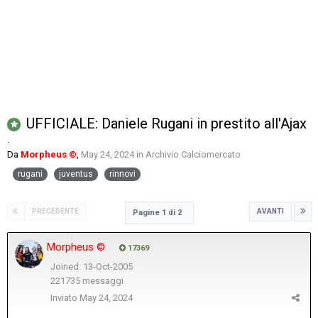
UFFICIALE: Daniele Rugani in prestito all'Ajax
.
Da
Morpheus ©
,
May 24, 2024
in
Archivio Calciomercato
rugani
juventus
rinnovi
PRECEDENTE
AVANTI
Pagine 1 di 2
Morpheus ©
17369
Joined: 13-Oct-2005
221735 messaggi
Inviato
May 24, 2024