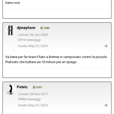
bene cosi
djmayhem
3085
Joined: 05-Jun-2005
6916 messaggi
Inviato
May 25, 2024
Va bene per far tirare il fiato a Bremer in campionato contro le piccole.
Piuttosto che buttare via 10 milioni per un ripiego...
Pelvic
5097
Joined: 20-Nov-2011
9998 messaggi
Inviato
May 25, 2024