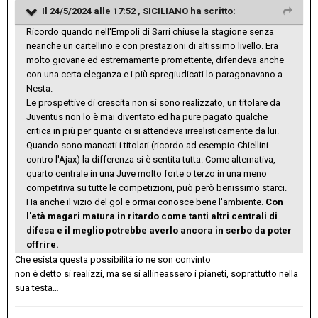
Il 24/5/2024 alle 17:52 ,
SICILIANO
ha scritto:
Ricordo quando nell'Empoli di Sarri chiuse la stagione senza
neanche un cartellino e con prestazioni di altissimo livello. Era
molto giovane ed estremamente promettente, difendeva anche
con una certa eleganza e i più spregiudicati lo paragonavano a
Nesta.
Le prospettive di crescita non si sono realizzato, un titolare da
Juventus non lo è mai diventato ed ha pure pagato qualche
critica in più per quanto ci si attendeva irrealisticamente da lui.
Quando sono mancati i titolari (ricordo ad esempio Chiellini
contro l'Ajax) la differenza si è sentita tutta. Come alternativa,
quarto centrale in una Juve molto forte o terzo in una meno
competitiva su tutte le competizioni, può però benissimo starci.
Ha anche il vizio del gol e ormai conosce bene l'ambiente.
Con
l'età magari matura in ritardo come tanti altri centrali di
difesa e il meglio potrebbe averlo ancora in serbo da poter
offrire.
Che esista questa possibilità io ne son convinto
non è detto si realizzi, ma se si allineassero i pianeti, soprattutto nella
sua testa…