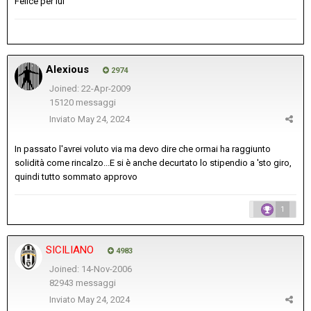
Felice per lui
Alexious
2974
Joined: 22-Apr-2009
15120 messaggi
Inviato
May 24, 2024
In passato l'avrei voluto via ma devo dire che ormai ha raggiunto
solidità come rincalzo...E si è anche decurtato lo stipendio a 'sto giro,
quindi tutto sommato approvo
1
SICILIANO
4983
Joined: 14-Nov-2006
82943 messaggi
Inviato
May 24, 2024