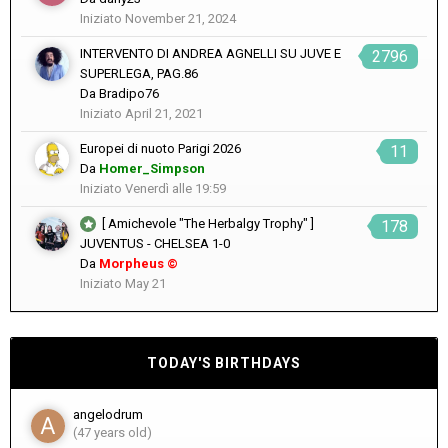
Iniziato
November 21, 2024
INTERVENTO DI ANDREA AGNELLI SU JUVE E
2796
SUPERLEGA, PAG.86
Da
Bradipo76
Iniziato
April 21, 2021
Europei di nuoto Parigi 2026
11
Da
Homer_Simpson
Iniziato
Venerdì alle 19:59
[ Amichevole "The Herbalgy Trophy" ]
178
JUVENTUS - CHELSEA 1-0
Da
Morpheus ©
Iniziato
May 21
TODAY'S BIRTHDAYS
angelodrum
(47 years old)