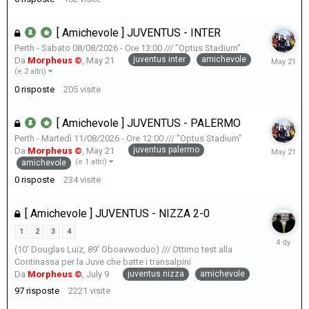
[ Amichevole ] JUVENTUS - INTER
Perth - Sabato 08/08/2026 - Ore 13:00 /// "Optus Stadium"
May
juventus inter
amichevole
Da
Morpheus ©
,
May 21
21
(e 2 altri)
0
risposte
205
visite
[ Amichevole ] JUVENTUS - PALERMO
Perth - Martedì 11/08/2026 - Ore 12:00 /// "Optus Stadium"
May
juventus palermo
Da
Morpheus ©
,
May 21
21
(e 1 altri)
amichevole
0
risposte
234
visite
[ Amichevole ] JUVENTUS - NIZZA 2-0
1
2
3
4
Domenic
(10' Douglas Luiz, 89' Oboavwoduo) /// Ottimo test alla
alle
Continassa per la Juve che batte i transalpini
10:28
juventus nizza
amichevole
Da
Morpheus ©
,
July 9
97
risposte
2221
visite