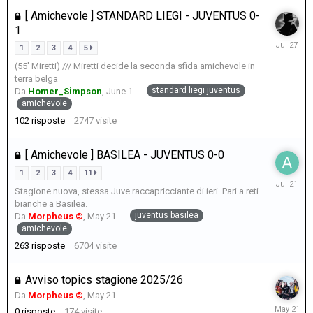
[ Amichevole ] STANDARD LIEGI - JUVENTUS 0-
1
July
1
2
3
4
5
27
(55' Miretti) /// Miretti decide la seconda sfida amichevole in
terra belga
standard liegi juventus
Da
Homer_Simpson
,
June 1
amichevole
102
risposte
2747
visite
[ Amichevole ] BASILEA - JUVENTUS 0-0
1
2
3
4
11
July
Stagione nuova, stessa Juve raccapricciante di ieri. Pari a reti
21
bianche a Basilea.
juventus basilea
Da
Morpheus ©
,
May 21
amichevole
263
risposte
6704
visite
Avviso topics stagione 2025/26
Da
Morpheus ©
,
May 21
May
0
risposte
174
visite