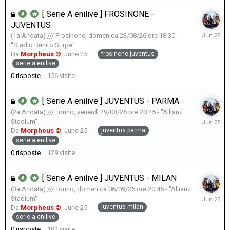
[ Serie A enilive ] FROSINONE -
JUVENTUS
June
(1a Andata) /// Frosinone, domenica 23/08/26 ore 18:30 -
25
"Stadio Benito Stirpe"
frosinone juventus
Da
Morpheus ©
,
June 25
serie a enilive
0
risposte
156
visite
[ Serie A enilive ] JUVENTUS - PARMA
(2a Andata) /// Torino, venerdì 29/08/26 ore 20:45 - "Allianz
June
Stadium"
25
juventus parma
Da
Morpheus ©
,
June 25
serie a enilive
0
risposte
129
visite
[ Serie A enilive ] JUVENTUS - MILAN
(3a Andata) /// Torino, domenica 06/09/26 ore 20:45 - "Allianz
June
Stadium"
25
juventus milan
Da
Morpheus ©
,
June 25
serie a enilive
0
risposte
182
visite