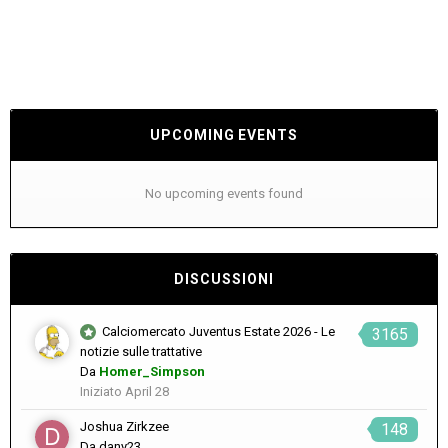
UPCOMING EVENTS
No upcoming events found
DISCUSSIONI
Calciomercato Juventus Estate 2026 - Le
3165
notizie sulle trattative
Da
Homer_Simpson
Iniziato
April 28
Joshua Zirkzee
148
Da
dany23