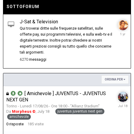
SOTTOFORUM
J-Sat & Television
Qui troverai dritte sulle frequenze satellitari, sulle
March
offerte pay, sui programmi televisivi, e sulla web-tv e il
19,
digitale terrestre. Inoltre potrai chiedere ai nostri
2025
esperti preziosi consigli su tutto quello che concerne
tali argomenti.
6270
messaggi
ORDINA PER
[ Amichevole ] JUVENTUS - JUVENTUS
NEXT GEN
July
Torino - Lunedì 17/08/26 - Ore 18:00 - "Allianz Stadium"
18
juventus juventus next gen
Da
Morpheus ©
,
July 18
amichevole
0
risposte
185
visite