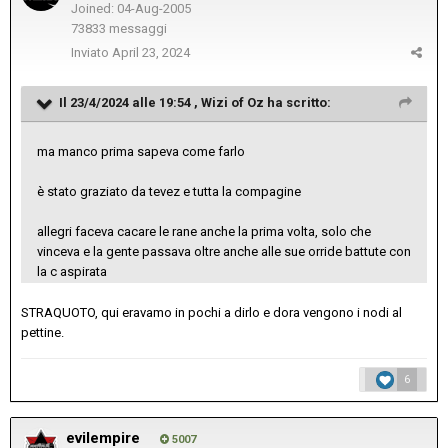
Joined: 04-Aug-2005
73833 messaggi
Inviato
April 23, 2024
Il 23/4/2024 alle 19:54 ,
Wizi of Oz
ha scritto:
ma manco prima sapeva come farlo
è stato graziato da tevez e tutta la compagine
allegri faceva cacare le rane anche la prima volta, solo che
vinceva e la gente passava oltre anche alle sue orride battute con
la c aspirata
STRAQUOTO, qui eravamo in pochi a dirlo e dora vengono i nodi al
pettine.
6
evilempire
5007