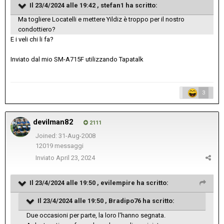
Il 23/4/2024 alle 19:42 ,
stefan1
ha scritto:
Ma togliere Locatelli e mettere Yildiz è troppo per il nostro
condottiero?
E i veli chi li fa?
Inviato dal mio SM-A715F utilizzando Tapatalk
3
devilman82
2111
Joined: 31-Aug-2008
12019 messaggi
Inviato
April 23, 2024
Il 23/4/2024 alle 19:50 ,
evilempire
ha scritto:
Il 23/4/2024 alle 19:50 ,
Bradipo76
ha scritto:
Due occasioni per parte, la loro l'hanno segnata.