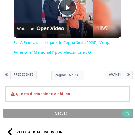
Play
Watch on
Video
Sci. A Piancavallo le gare di "Coppa Sicilia 2026", "Coppa
Adrano” e “Memorial Pippo Maccarrone". O
PRECEDENTE
AVANTI
Pagine 16 di 56
Questa discussione è chiusa.
Seguaci
13
VAI ALLA LISTA DISCUSSIONI