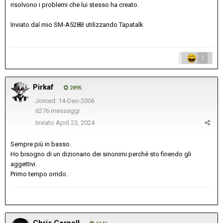
risolvono i problemi che lui stesso ha creato.
Inviato dal mio SM-A528B utilizzando Tapatalk
1
Pirkaf
2895
Joined: 14-Dec-2006
6276 messaggi
Inviato
April 23, 2024
Sempre più in basso.
Ho bisogno di un dizionario dei sinonimi perché sto finendo gli
aggettivi.
Primo tempo orrido.
Chris Cornell