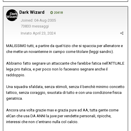
Dark Wizard
20418
Joined: 04-Aug-2005
73833 messaggi
Inviato
April 23, 2024
MALISSIMO tutti, a partire da quel tizio che si spaccia per allenatore e
che mette un novantenne in campo come titolare (leggi sandro).
Abbiamo fatto segnare un attaccante che farebbe fatica nell'ATTUALE
lega pro italica, e per poco non lo facevano segnare anche il
raddoppio.
Una squadra sfaldata, senza stimoli, senza il benchè minimo concetto
tattico, senza coraggio, svuotata di tutto e con una condizione fisica
geriatrica.
Ancora una volta grazie max e grazia pure ad AA, tutta gente come
elCan che usa DA ANNI la juve per vendette personali, ripicche,
interessi che non c'entrano nulla col calcio.