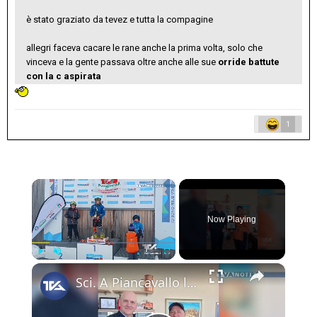
è stato graziato da tevez e tutta la compagine
allegri faceva cacare le rane anche la prima volta, solo che
vinceva e la gente passava oltre anche alle sue
orride battute
con la c aspirata
1
×
Now Playing
×
Play
Unmute
Fullscreen
Sci. A Piancavallo le gare di "Coppa Sicilia 2026", "Coppa Adrano” e “Memorial Pippo Maccarrone". O